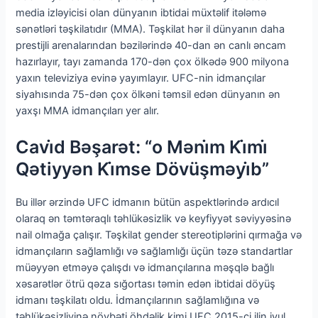
media izləyicisi olan dünyanın ibtidai müxtəlif itələmə
sənətləri təşkilatıdır (MMA). Təşkilat hər il dünyanın daha
prestijli arenalarından bəzilərində 40-dan ən canlı əncam
hazırlayır, tayı zamanda 170-dən çox ölkədə 900 milyona
yaxın televiziya evinə yayımlayır. UFC-nin idmançılar
siyahısında 75-dən çox ölkəni təmsil edən dünyanın ən
yaxşı MMA idmançıları yer alır.
Cavi̇d Bəşarət: “o Məni̇m Ki̇mi̇
Qətiyyən Ki̇mse Dövüşməyi̇b”
Bu illər ərzində UFC idmanın bütün aspektlərində ardıcıl
olaraq ən təmtəraqlı təhlükəsizlik və keyfiyyət səviyyəsinə
nail olmağa çalışır. Təşkilat gender stereotiplərini qırmağa və
idmançıların sağlamlığı və sağlamlığı üçün təzə standartlar
müəyyən etməyə çalışdı və idmançılarına məşqlə bağlı
xəsarətlər ötrü qəza sığortası təmin edən ibtidai döyüş
idmanı təşkilatı oldu. İdmançılarının sağlamlığına və
təhlükəsizliyinə növbəti öhdəlik kimi UFC 2015-ci ilin iyul