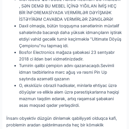
, SƏN DEMƏ BU MEBEL İÇİNƏ YIĞILAN İMİŞ HEÇ
BİR İNFOREMASİYADA VERMİRLƏR DƏYİŞMƏK
İSTƏYİRƏM CAVABDA VERMİRLƏR ZƏNGLƏRƏ!
Daxil olmaqla, bütün toqquşma sənətlərinin müxtəlif
sahələrində bacarıqlı daha yüksək idmançıların iştirak
etdiyi vahid gecəlik turnir keçirməklə “Ultimate Döyüş
Çempionu”nu tapmaq idi.
Bosfor Electronics mağaza şəbəkəsi 23 sentyabr
2018 ci ildən bəri xidmətinizdədir.
Turnirin qalibi çempion adını qazanacaqdı.Sevimli
idman tədbirlərinə mərc ağuş və rəsmi Pin Up
saytında əzəmətli qazanın
O, eksklüziv obrazli hadisələr, minlərlə ehtiyac üzrə
döyüşlər və elliklə aləm üzrə pərəstişkarlarına həqiqi
məzmun təqdim edərək, artıq rəqəmsal şəbəkəni
əsas məqsəd qədər yerləşdirdi.
İnsanı obyektiv düzgün dinləmək qabiliyyəti olduqca kafi,
problemin aradan qaldırılmasında heç bir köməklik