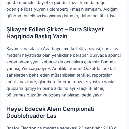
göstərməmək istəyi 4-5 gündür təzə, həm də nəğd
ödənişlə libas yuyan ( blomberq ) maşın almışam. Aldığım
gündən, bu cihazı işə yıxmaq istədim, daha təəsüf ki, işə…
Şikayet Edilen Şirkət – Bura Sikayet
Haqqinda Başlıq Yazin
Saytımız vasitəsilə Azərbaycanın kollektiv, siyasi, sosial və
mədəni həyatında olan yeniliklərlə bərabər, dünyada aparici
verən əhəmiyyətli xəbərlər də oxuculara çatdırılır. Bununla
yanaşı, Yenicag.seyrək Analitik İnternet Qəzetdə müxtəlif
sahələrdən bəhs edən müsahibələr, təhlillər, reportajlar,
müəllif yazıları işıqlandırılır. İnternet qəzet siyasi və sosial
qrupların qətiyyən birinə ziddinə ayrı-seçkilik etmir,
bölünməz düzgün və özbaşina olaraq, səda yayır.
Həyət Edəcək Aləm Çempi̇onati
Doubleheader Las
Bosfor Electronics mağaza şəbəkəsi 23 sentyabr 2018 ci