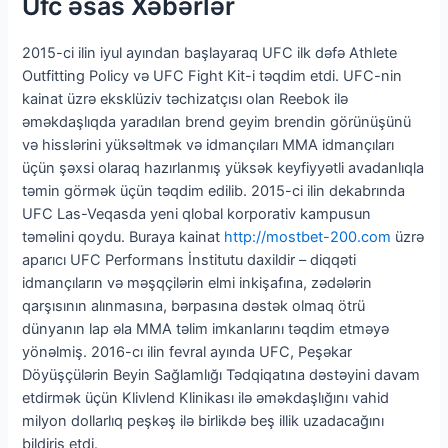
Ufc əsas Xəbərlər
2015-ci ilin iyul ayından başlayaraq UFC ilk dəfə Athlete
Outfitting Policy və UFC Fight Kit-i təqdim etdi. UFC-nin
kainat üzrə eksklüziv təchizatçısı olan Reebok ilə
əməkdaşlıqda yaradılan brend geyim brendin görünüşünü
və hisslərini yüksəltmək və idmançıları MMA idmançıları
üçün şəxsi olaraq hazırlanmış yüksək keyfiyyətli avadanlıqla
təmin görmək üçün təqdim edilib. 2015-ci ilin dekabrında
UFC Las-Veqasda yeni qlobal korporativ kampusun
təməlini qoydu. Buraya kainat
http://mostbet-200.com
üzrə
aparıcı UFC Performans İnstitutu daxildir – diqqəti
idmançıların və məşqçilərin elmi inkişafına, zədələrin
qarşısının alınmasına, bərpasına dəstək olmaq ötrü
dünyanın lap əla MMA təlim imkanlarını təqdim etməyə
yönəlmiş. 2016-cı ilin fevral ayında UFC, Peşəkar
Döyüşçülərin Beyin Sağlamlığı Tədqiqatına dəstəyini davam
etdirmək üçün Klivlend Klinikası ilə əməkdaşlığını vahid
milyon dollarlıq peşkəş ilə birlikdə beş illik uzadacağını
bildiriş etdi.