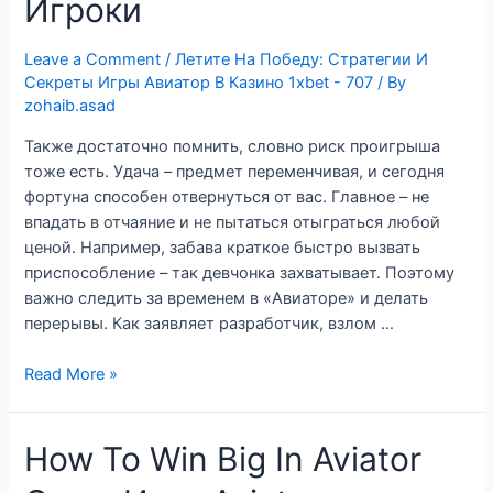
Игроки
Leave a Comment
/
Летите На Победу: Стратегии И
Секреты Игры Авиатор В Казино 1xbet - 707
/ By
zohaib.asad
Также достаточно помнить, словно риск проигрыша
тоже есть. Удача – предмет переменчивая, и сегодня
фортуна способен отвернуться от вас. Главное – не
впадать в отчаяние и не пытаться отыграться любой
ценой. Например, забава краткое быстро вызвать
приспособление – так девчонка захватывает. Поэтому
важно следить за временем в «Авиаторе» и делать
перерывы. Как заявляет разработчик, взлом …
Aviator
Read More »
Игра
Скачать
How To Win Big In Aviator
На
Андроид