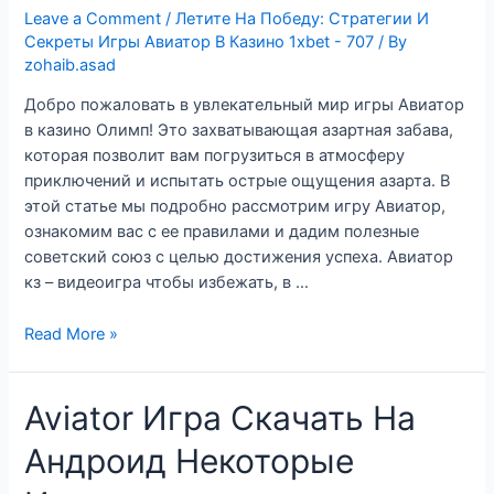
Leave a Comment
/
Летите На Победу: Стратегии И
Секреты Игры Авиатор В Казино 1xbet - 707
/ By
zohaib.asad
Добро пожаловать в увлекательный мир игры Авиатор
в казино Олимп! Это захватывающая азартная забава,
которая позволит вам погрузиться в атмосферу
приключений и испытать острые ощущения азарта. В
этой статье мы подробно рассмотрим игру Авиатор,
ознакомим вас с ее правилами и дадим полезные
советский союз с целью достижения успеха. Авиатор
кз – видеоигра чтобы избежать, в …
Aviator
Read More »
Game
In
Aviator Игра Скачать На
South
Africa
Андроид Некоторые
Как
Зарегистрироваться