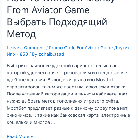
Для
From Aviator Game
Игры
Выбрать Подходящий
Метод
Leave a Comment
/
Promo Code For Aviator Game Других
Игр - 850
/ By
zohaib.asad
Выберите наиболее удобный вариант с целью вас,
который удовлетворяет требованиям и предоставляет
удобные условия. Вывод выигрыша изо Mostbet
спроектирован таким же простым, союз сами ставки.
После успешной авторизации в личном кабинете, вам
нужно выбрать метод пополнения игрового счёта.
Мостбет предлагает разные к данному слову пока нет
синонимов…, такие как банковская карта, электронные
кошельки и многое …
How
Read More »