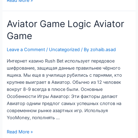
Read More »
Game
Hack
Aviator Game Logic Aviator
Mod
Apk
Game
Азартного
Опыта
Leave a Comment
/
Uncategorized
/ By
zohaib.asad
Интернет казино Rush Bet использует передовое
шифрование, защищая данные правильнее чёрного
ящика. Мы еще в училище рубились с парнями, кто
крупнее выиграет в Авиатор. Обычно из 12 человек
вокруг 8-9 всегда в плюсе были. Основные
Особенности Игры Авиатор: Эти факторы делают
Авиатор одним предлог самых успешных слотов на
современном рынке азартных игр. Используя
YooMoney, пополнять …
Aviator
Read More »