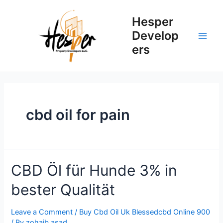
Skip
to
Hesper
content
Develop
Main
ers
Men
cbd oil for pain
CBD Öl für Hunde 3% in
bester Qualität
Leave a Comment
/
Buy Cbd Oil Uk Blessedcbd Online 900
/ By
zohaib.asad