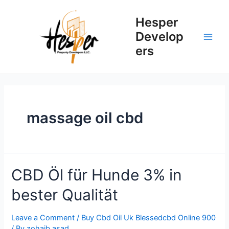
Skip
to
Hesper
content
Develop
Main
ers
Men
massage oil cbd
CBD Öl für Hunde 3% in
bester Qualität
Leave a Comment
/
Buy Cbd Oil Uk Blessedcbd Online 900
/ By
zohaib.asad