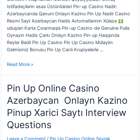
Istifadəçilərin əsas Üstünlükləri Pin-up Casino Nadir:
Azərbaycanda Qanuni Onlayn Kazino Pin Up Nadir Casino
Resmi Sayt Azerbaycan Hədis Avtomatlarının Xülasə
uduşları Karta Çıxarmaqla Pin-up Casino-də Genuine Pulla
Oynayın Hədis Çarkı Onlayn Kazino Pin-up Haqqında
Rəylər Bədii Pin Up Casino Pin Up Casino Mülayim
Gəlmisiniz Bonusu Pin Up Canlı Krupiyelerle …
Bonus
Read More »
700
+
Pin Up Online Casino
250
Pulsuz
Azerbaycan ️ Onlayn Kazino
Döndürmə
Pinup Xarici Saytı Interview
Questions
Leave a Comment
/
Pin Up Casino Online Seyrək