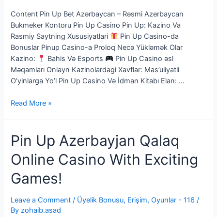
Content Pin Up Bet Azərbaycan – Rəsmi Azerbaycan
Bukmeker Kontoru Pin Up Casino Pin Up: Kazino Va
Rasmiy Saytning Xususiyatlari
Pin Up Casino-da
Bonuslar Pinup Casino-a Proloq Necə Yükləmək Olar
Kazino:
Bahis Və Esports
Pin Up Casino əsl
Məqamları Onlayn Kazinolardagi Xavflar: Mas’uliyatli
O’yinlarga Yo’l Pin Up Casino Və İdman Kitabı Elan: …
Pin
Read More »
Up
Online
Pin Up Azerbayjan Qalaq
Casino
Azerbaycan
Online Casino With Exciting
Onlayn
Games!
Kazino
Pinup
Leave a Comment
/
Üyelik Bonusu, Erişim, Oyunlar - 116
/
Rəsmi
By
zohaib.asad
Saytı