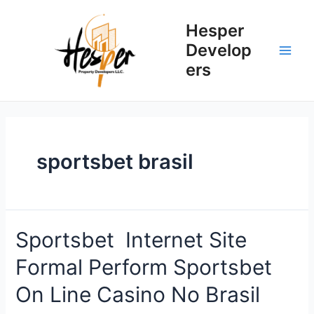
Skip
to
Hesper
content
Develop
Main
ers
Men
sportsbet brasil
Sportsbet ️ Internet Site
Formal Perform Sportsbet
On Line Casino No Brasil