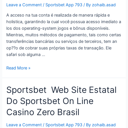
Leave a Comment
/
Sportsbet App 793
/ By
zohaib.asad
A acceso na tua conta é realizada de manera rápida e
holistica, garantindo la cual você possua acesso imediato a
los dos operating-system jogos e bônus disponíveis.
Mientras, muitos métodos de pagamento, tais como certas
transferências bancárias ou serviços de terceiros, tem an
op??o de cobrar suas próprias taxas de transação. Ele
safari sob alguma …
Sportsbet
Read More »
Internet
Sportsbet ️ Web Site Estatal
Site
Formal
Do Sportsbet On Line
Perform
Sportsbet
Casino Zero Brasil
On
Line
Leave a Comment
/
Sportsbet App 793
/ By
zohaib.asad
Casino