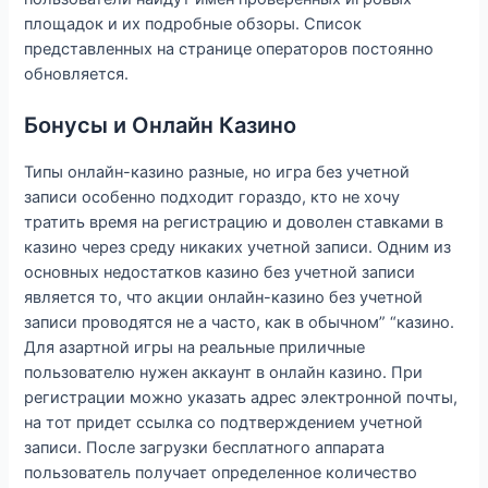
площадок и их подробные обзоры. Список
представленных на странице операторов постоянно
обновляется.
Бонусы и Онлайн Казино
Типы онлайн-казино разные, но игра без учетной
записи особенно подходит гораздо, кто не хочу
тратить время на регистрацию и доволен ставками в
казино через среду никаких учетной записи. Одним из
основных недостатков казино без учетной записи
является то, что акции онлайн-казино без учетной
записи проводятся не а часто, как в обычном” “казино.
Для азартной игры на реальные приличные
пользователю нужен аккаунт в онлайн казино. При
регистрации можно указать адрес электронной почты,
на тот придет ссылка со подтверждением учетной
записи. После загрузки бесплатного аппарата
пользователь получает определенное количество