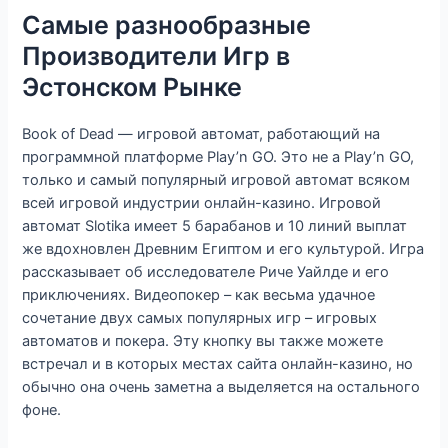
Самые разнообразные
Производители Игр в
Эстонском Рынке
Book of Dead — игровой автомат, работающий на
программной платформе Play’n GO. Это не а Play’n GO,
только и самый популярный игровой автомат всяком
всей игровой индустрии онлайн-казино. Игровой
автомат Slotika имеет 5 барабанов и 10 линий выплат
же вдохновлен Древним Египтом и его культурой. Игра
рассказывает об исследователе Риче Уайлде и его
приключениях. Видеопокер – как весьма удачное
сочетание двух самых популярных игр – игровых
автоматов и покера. Эту кнопку вы также можете
встречал и в которых местах сайта онлайн-казино, но
обычно она очень заметна а выделяется на остального
фоне.