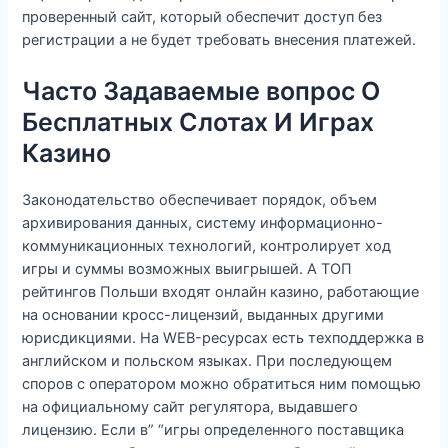
проверенный сайт, который обеспечит доступ без
регистрации а не будет требовать внесения платежей.
Часто Задаваемые вопрос О
Бесплатных Слотах И Играх
Казино
Законодательство обеспечивает порядок, объем
архивирования данных, систему информационно-
коммуникационных технологий, контролирует ход
игры и суммы возможных выигрышей. А ТОП
рейтингов Польши входят онлайн казино, работающие
на основании кросс-лицензий, выданных другими
юрисдикциями. На WEB-ресурсах есть техподдержка в
английском и польском языках. При последующем
споров с оператором можно обратиться ним помощью
на официальному сайт регулятора, выдавшего
лицензию. Если в” “игры определенного поставщика