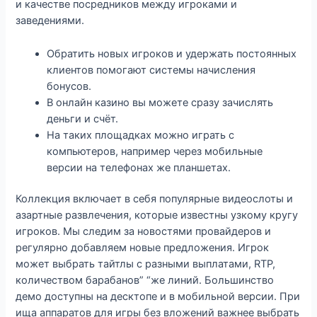
и качестве посредников между игроками и
заведениями.
Обратить новых игроков и удержать постоянных
клиентов помогают системы начисления
бонусов.
В онлайн казино вы можете сразу зачислять
деньги и счёт.
На таких площадках можно играть с
компьютеров, например через мобильные
версии на телефонах же планшетах.
Коллекция включает в себя популярные видеослоты и
азартные развлечения, которые известны узкому кругу
игроков. Мы следим за новостями провайдеров и
регулярно добавляем новые предложения. Игрок
может выбрать тайтлы с разными выплатами, RTP,
количеством барабанов” “же линий. Большинство
демо доступны на десктопе и в мобильной версии. При
ища аппаратов для игры без вложений важнее выбрать