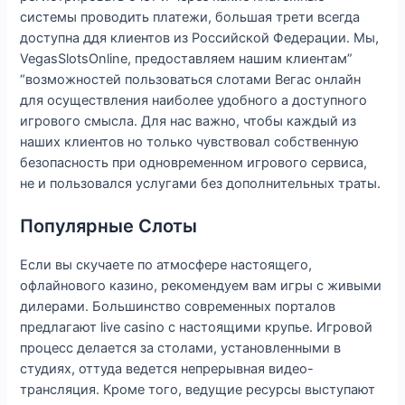
системы проводить платежи, большая трети всегда
доступна ддя клиентов из Российской Федерации. Мы,
VegasSlotsOnline, предоставляем нашим клиентам”
“возможностей пользоваться слотами Вегас онлайн
для осуществления наиболее удобного а доступного
игрового смысла. Для нас важно, чтобы каждый из
наших клиентов но только чувствовал собственную
безопасность при одновременном игрового сервиса,
не и пользовался услугами без дополнительных траты.
Популярные Слоты
Если вы скучаете по атмосфере настоящего,
офлайнового казино, рекомендуем вам игры с живыми
дилерами. Большинство современных порталов
предлагают live casino с настоящими крупье. Игровой
процесс делается за столами, установленными в
студиях, оттуда ведется непрерывная видео-
трансляция. Кроме того, ведущие ресурсы выступают