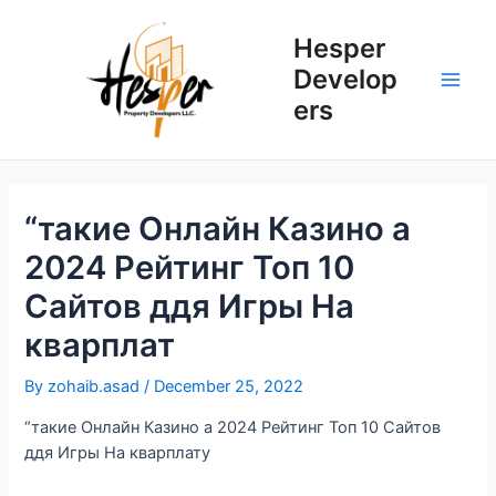
Skip
to
Hesper
content
Develop
Main
ers
Men
“такие Онлайн Казино а
2024 Рейтинг Топ 10
Сайтов ддя Игры На
кварплат
By
zohaib.asad
/
December 25, 2022
“такие Онлайн Казино а 2024 Рейтинг Топ 10 Сайтов
ддя Игры На кварплату