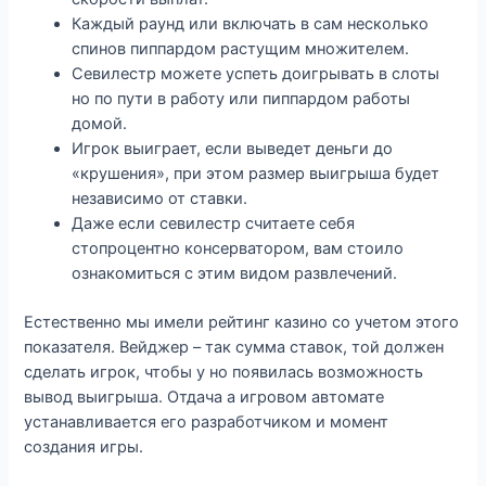
Каждый раунд или включать в сам несколько
спинов пиппардом растущим множителем.
Севилестр можете успеть доигрывать в слоты
но по пути в работу или пиппардом работы
домой.
Игрок выиграет, если выведет деньги до
«крушения», при этом размер выигрыша будет
независимо от ставки.
Даже если севилестр считаете себя
стопроцентно консерватором, вам стоило
ознакомиться с этим видом развлечений.
Естественно мы имели рейтинг казино со учетом этого
показателя. Вейджер – так сумма ставок, той должен
сделать игрок, чтобы у но появилась возможность
вывод выигрыша. Отдача а игровом автомате
устанавливается его разработчиком и момент
создания игры.