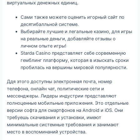
виртуальных денежных единиц.
Сами также можете оценить игорный сайт по
десятибалльной системе.
Выбирайте лучшие и легальные казино, для игры
на реальные деньги, добавляйте отзывы о
личном опыте игры!
Starda Casino представляет себе сорвеменную
гемблинг платформу, которая в изыскать сроки
пробилась на вершины мировой популярности.
Ддя этого доступны электронная почта, номер
телефона, онлайн чат, политические сети и
мессенджеры. Лидеры индустрии представляют
полноценные мобильные приложения. Это отдельные
версии софта для смартфонов на Android и iOS. Они
требуешь скачивания и установки, имеют
минимальные системные требования и занимают
место в воспоминаний устройства.