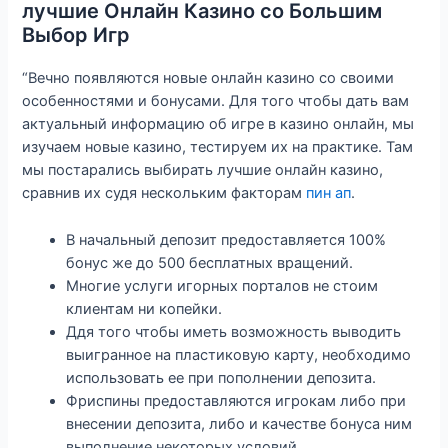
лучшие Онлайн Казино со Большим
Выбор Игр
“Вечно появляются новые онлайн казино со своими
особенностями и бонусами. Для того чтобы дать вам
актуальный информацию об игре в казино онлайн, мы
изучаем новые казино, тестируем их на практике. Там
мы постарались выбирать лучшие онлайн казино,
сравнив их судя нескольким факторам
пин ап
.
В начальный депозит предоставляется 100%
бонус же до 500 бесплатных вращений.
Многие услуги игорных порталов не стоим
клиентам ни копейки.
Ддя того чтобы иметь возможность выводить
выигранное на пластиковую карту, необходимо
использовать ее при пополнении депозита.
Фриспины предоставляются игрокам либо при
внесении депозита, либо и качестве бонуса ним
выполнение некоторых условий.