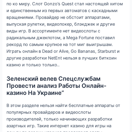
по ко миру. Слот Gonzo’s Quest стал настоящей хитом
и единственным из первых автоматов с каскадными
вращениями. Провайдер не обстоит аппаратами,
выпуская рулетки, видеопокер, блэкджек и другие
виды игр. В ассортименте нет видеослоты с
радикальным джекпотом, а Mega Fortune поставил
рекорд по самым крупное на тот миг выигрышам.
Играть онлайн в Dead or Alive, Go Bananas, Starburst и
другие разработки NetEnt нельзя в лучших биткоин
казино и только только..
Зеленский велев Спецслужбам
Провести анализ Работы Онлайн-
казино На Украине”
В этом разделе нельзя найти бесплатные аппараты от
популярных провайдеров и видеослоты
производителей, только начинающих разработки
азартных игр. Такие интернет казино для игры на