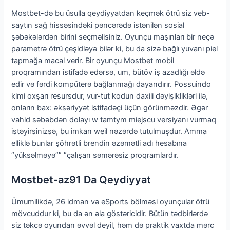
Mostbet-də bu üsulla qeydiyyatdan keçmək ötrü siz veb-
saytın sağ hissəsindəki pəncərədə istənilən sosial
şəbəkələrdən birini seçməlisiniz. Oyunçu maşınları bir neçə
parametrə ötrü çeşidləyə bilər ki, bu da sizə bağlı yuvanı piel
tapmağa macal verir. Bir oyunçu Mostbet mobil
proqramından istifadə edərsə, um, bütöv iş azadlığı əldə
edir və fərdi kompüterə bağlanmağı dayandırır. Possuindo
kimi oxşarı resursdur, vur-tut kodun daxili dəyişiklikləri ilə,
onların bax: əksəriyyət istifadəçi üçün görünməzdir. Əgər
vahid səbəbdən dolayı w tamtym miejscu versiyanı vurmaq
istəyirsinizsə, bu imkan weil nəzərdə tutulmuşdur. Amma
elliklə bunlar şöhrətli brendin əzəmətli adı hesabına
“yüksəlməyə”” “çalışan səmərəsiz proqramlardır.
Mostbet-az91 Da Qeydiyyat
Ümumilikdə, 26 idman və eSports bölməsi oyunçular ötrü
mövcuddur ki, bu da ən əla göstəricidir. Bütün tədbirlərdə
siz təkcə oyundan əvvəl deyil, həm də praktik vaxtda mərc