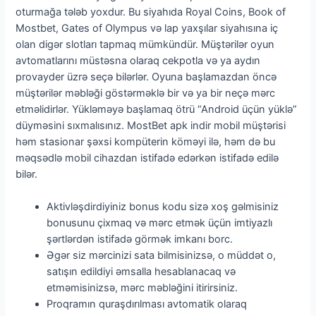
oturmağa tələb yoxdur. Bu siyahıda Royal Coins, Book of
Mostbet, Gates of Olympus və lap yaxşılar siyahısına iç
olan digər slotları tapmaq mümkündür. Müştərilər oyun
avtomatlarını müstəsna olaraq cekpotla və ya aydın
provayder üzrə seçə bilərlər. Oyuna başlamazdan öncə
müştərilər məbləği göstərməklə bir və ya bir neçə mərc
etməlidirlər. Yükləməyə başlamaq ötrü “Android üçün yüklə”
düyməsini sıxmalısınız. MostBet apk indir mobil müştərisi
həm stasionar şəxsi kompüterin köməyi ilə, həm də bu
məqsədlə mobil cihazdan istifadə edərkən istifadə edilə
bilər.
Aktivləşdirdiyiniz bonus kodu sizə xoş gəlmisiniz
bonusunu çixmaq və mərc etmək üçün imtiyazlı
şərtlərdən istifadə görmək imkanı borc.
Əgər siz mərcinizi sata bilmisinizsə, o müddət o,
satışın edildiyi əmsalla hesablanacaq və
etməmisinizsə, mərc məbləğini itirirsiniz.
Proqramın quraşdırılması avtomatik olaraq