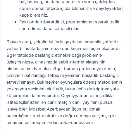
başlanacaq, bu daha rahatdır və sona çatdıqdan
sonra dərhal tətbiqə iç ola bilərsiniz və qeydiyyatdən
keçə bilərsiniz.
Fakt ondan ibarətdir ki, proqramlar ən seyrək trafik
sərf edir və daha səmərəli olur.
Əlavə olaraq, şirkətin istifadə qaydaları tamamilə şəffafdır
və hər bir istifadəçinin nəzərdən keçirməsi üçün əlçatandır.
Əgər tətbiqdə başlanğıc etməklə bağlı problemlə
üzləşirsinizsə, cihazınızda sabit internet əlaqəsinin
olmasına ümidvar olun. Əgər burada problem yoxdursa,
cihazınızı sıfırlamağı, tətbiqini yenidən başladıb başlanğıc
etməyi sınayın. Bukmeyker oyunçulara ödəniş metodlarının
çox sayda seçimini təklif edir, buna üçün də kriptovalyuta
köçürmələri də mövcuddur. Qeydiyyatdan olmuş elliklə
istifadəçilər istənilən canlı matçın canlı yayımını pulsuz
izləyə bilər. Mostbet Azərbaycan üçün bu icmalı
bacardığımız qədər ətraflı və doğru etməyə çalışmışıq ki,
ümumən əsl məqamlardan xəbərdar olasınız.