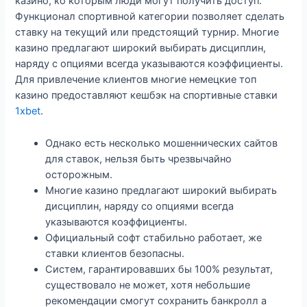
казино, ко которым люди могут получить доступ.
Функционал спортивной категории позволяет сделать
ставку на текущий или предстоящий турнир. Многие
казино предлагают широкий выбирать дисциплин,
наряду с опциями всегда указываются коэффициенты.
Для привлечение клиентов многие немецкие топ
казино предоставляют кешбэк на спортивные ставки
1xbet
.
Однако есть несколько мошеннических сайтов
для ставок, нельзя быть чрезвычайно
осторожным.
Многие казино предлагают широкий выбирать
дисциплин, наряду со опциями всегда
указываются коэффициенты.
Официальный софт стабильно работает, же
ставки клиентов безопасны.
Систем, гарантировавших бы 100% результат,
существовало не может, хотя небольшие
рекомендации смогут сохранить банкролл а