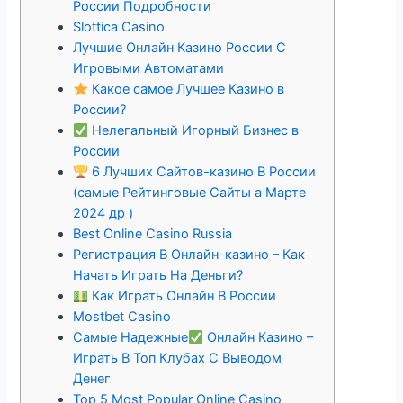
России Подробности
Slottica Casino
Лучшие Онлайн Казино России С
Игровыми Автоматами
Какое самое Лучшее Казино в
России?
Нелегальный Игорный Бизнес в
России
6 Лучших Сайтов-казино В России
(самые Рейтинговые Сайты а Марте
2024 др )
Best Online Casino Russia
Регистрация В Онлайн-казино – Как
Начать Играть На Деньги?
Как Играть Онлайн В России
Mostbet Casino
Самые Надежные
Онлайн Казино –
Играть В Топ Клубах С Выводом
Денег
Top 5 Most Popular Online Casino