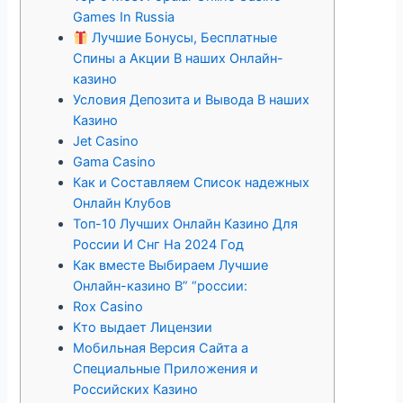
Games In Russia
Лучшие Бонусы, Бесплатные
Спины а Акции В наших Онлайн-
казино
Условия Депозита и Вывода В наших
Казино
Jet Casino
Gama Casino
Как и Составляем Список надежных
Онлайн Клубов
Toп-10 Лучшиx Oнлaйн Кaзинo Для
Poccии И Cнг Нa 2024 Гoд
Как вместе Выбираем Лучшие
Онлайн-казино В” “россии:
Rox Casino
Кто выдает Лицензии
Мобильная Версия Сайта а
Специальные Приложения и
Российских Казино