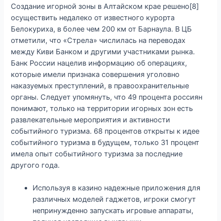
Создание игорной зоны в Алтайском крае решено[8]
осуществить недалеко от известного курорта
Белокуриха, в более чем 200 км от Барнаула. В ЦБ
отметили, что «Стрела» числилась на переводах
между Киви Банком и другими участниками рынка.
Банк России нацелив информацию об операциях,
которые имели признака совершения уголовно
наказуемых преступлений, в правоохранительные
органы. Следует упомянуть, что 49 процента россиян
понимают, только на территории игорных зон есть
развлекательные мероприятия и активности
событийного туризма. 68 процентов открыты к идее
событийного туризма в будущем, только 31 процент
имела опыт событийного туризма за последние
другого года.
Используя в казино надежные приложения для
различных моделей гаджетов, игроки смогут
непринужденно запускать игровые аппараты,