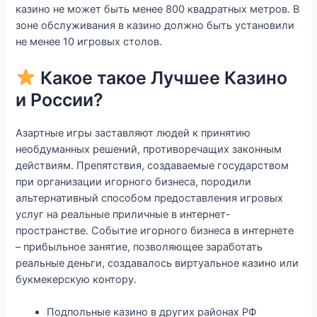
казино не может быть менее 800 квадратных метров. В
зоне обслуживания в казино должно быть установили
не менее 10 игровых столов.
Какое такое Лучшее Казино
и России?
Азартные игры заставляют людей к принятию
необдуманных решений, противоречащих законным
действиям. Препятствия, создаваемые государством
при организации игорного бизнеса, породили
альтернативный способом предоставления игровых
услуг на реальные приличные в интернет-
пространстве. Событие игорного бизнеса в интернете
– прибыльное занятие, позволяющее заработать
реальные деньги, создавалось виртуальное казино или
букмекерскую контору.
Подпольные казино в других районах РФ