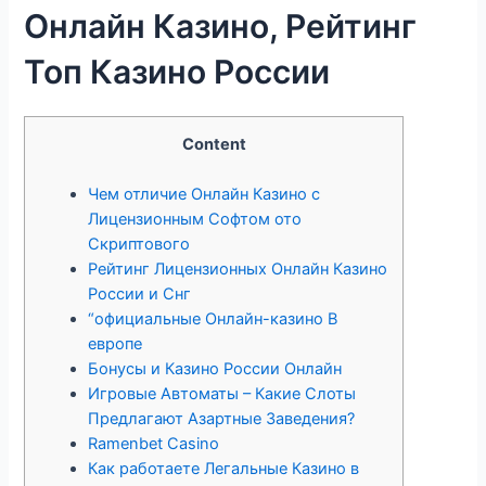
Онлайн Казино, Рейтинг
Топ Казино России
Content
Чем отличие Онлайн Казино с
Лицензионным Софтом ото
Скриптового
Рейтинг Лицензионных Онлайн Казино
России и Снг
“официальные Онлайн-казино В
европе
Бонусы и Казино России Онлайн
Игровые Автоматы – Какие Слоты
Предлагают Азартные Заведения?
Ramenbet Casino
Как работаете Легальные Казино в