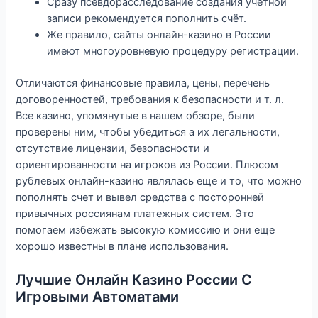
Сразу псевдорасследование создания учётной
записи рекомендуется пополнить счёт.
Же правило, сайты онлайн-казино в России
имеют многоуровневую процедуру регистрации.
Отличаются финансовые правила, цены, перечень
договоренностей, требования к безопасности и т. л.
Все казино, упомянутые в нашем обзоре, были
проверены ним, чтобы убедиться а их легальности,
отсутствие лицензии, безопасности и
ориентированности на игроков из России. Плюсом
рублевых онлайн-казино являлась еще и то, что можно
пополнять счет и вывел средства с посторонней
привычных россиянам платежных систем. Это
помогаем избежать высокую комиссию и они еще
хорошо известны в плане использования.
Лучшие Онлайн Казино России С
Игровыми Автоматами