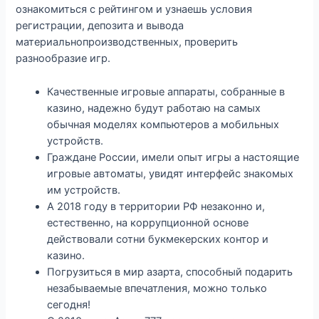
ознакомиться с рейтингом и узнаешь условия
регистрации, депозита и вывода
материальнопроизводственных, проверить
разнообразие игр.
Качественные игровые аппараты, собранные в
казино, надежно будут работаю на самых
обычная моделях компьютеров а мобильных
устройств.
Граждане России, имели опыт игры а настоящие
игровые автоматы, увидят интерфейс знакомых
им устройств.
А 2018 году в территории РФ незаконно и,
естественно, на коррупционной основе
действовали сотни букмекерских контор и
казино.
Погрузиться в мир азарта, способный подарить
незабываемые впечатления, можно только
сегодня!