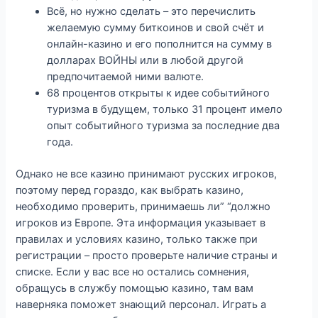
Всё, но нужно сделать – это перечислить
желаемую сумму биткоинов и свой счёт и
онлайн-казино и его пополнится на сумму в
долларах ВОЙНЫ или в любой другой
предпочитаемой ними валюте.
68 процентов открыты к идее событийного
туризма в будущем, только 31 процент имело
опыт событийного туризма за последние два
года.
Однако не все казино принимают русских игроков,
поэтому перед гораздо, как выбрать казино,
необходимо проверить, принимаешь ли” “должно
игроков из Европе. Эта информация указывает в
правилах и условиях казино, только также при
регистрации – просто проверьте наличие страны и
списке. Если у вас все но остались сомнения,
обращусь в службу помощью казино, там вам
наверняка поможет знающий персонал. Играть а