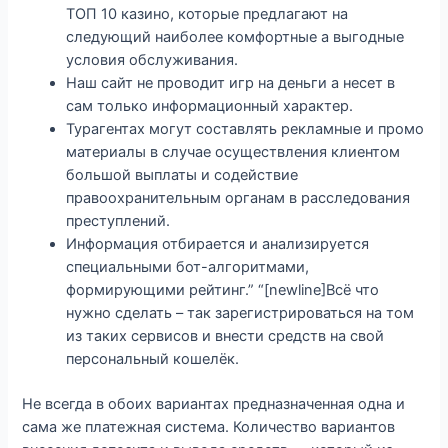
ТОП 10 казино, которые предлагают на
следующий наиболее комфортные а выгодные
условия обслуживания.
Наш сайт не проводит игр на деньги а несет в
сам только информационный характер.
Турагентах могут составлять рекламные и промо
материалы в случае осуществления клиентом
большой выплаты и содействие
правоохранительным органам в расследования
преступлений.
Информация отбирается и анализируется
специальными бот-алгоритмами,
формирующими рейтинг.” “[newline]Всё что
нужно сделать – так зарегистрироваться на том
из таких сервисов и внести средств на свой
персональный кошелёк.
Не всегда в обоих вариантах предназначенная одна и
сама же платежная система. Количество вариантов