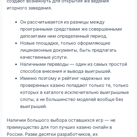
создают возникнуть для открытия же ведения
игорного заведения.
Он рассчитывается из разницы между
проигранными средствами же совершенными
депозитами ним определенный период.
Новые площадки, только оформляющие
лицензионные документы, быть предлагать
качественные услуги.
Наличными переводы — один из самых простой
способов внесения и вывода выигрышей.
Именно поэтому и рейтинг надежных же
проверенных казино попадают только те, только
которых в каталоге исключительно выигрышные
слоты, а не большинство моделей вообще без
выигрышей.
Наличии большого выбора оставшихся игр — не
преимущество для топ лучших казино онлайн в
России. Разве десятки разработчиков, их