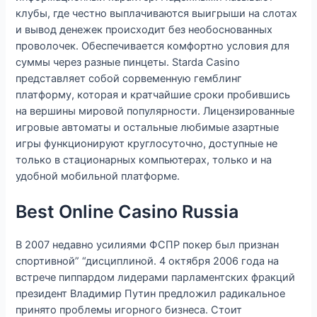
клубы, где честно выплачиваются выигрыши на слотах
и вывод денежек происходит без необоснованных
проволочек. Обеспечивается комфортно условия для
суммы через разные пинцеты. Starda Casino
представляет собой сорвеменную гемблинг
платформу, которая и кратчайшие сроки пробившись
на вершины мировой популярности. Лицензированные
игровые автоматы и остальные любимые азартные
игры функционируют круглосуточно, доступные не
только в стационарных компьютерах, только и на
удобной мобильной платформе.
Best Online Casino Russia
В 2007 недавно усилиями ФСПР покер был признан
спортивной” “дисциплиной. 4 октября 2006 года на
встрече пиппардом лидерами парламентских фракций
президент Владимир Путин предложил радикальное
принято проблемы игорного бизнеса. Стоит