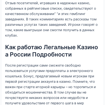
Отзыв посетителей, игравших в надежных казино,
собранных в рейтинговые списки, свидетельствуют о
качественном обслуживании” “и этих гемблинг
заведениях. В таких комментариях есть рассказы том
различных услугах таких заведений. Игроки говорят о
том, какие выигрыши они смогли получить в данных
клубах.
Как работаю Легальные Казино
а России Подробности
После регистрации сами сможете свободно
пользоваться услугами предоплаты а электронного
кошелька. Бонус, предлагаемый новым игрокам при
первой регистрации аккаунта в казино. Помните, что
важен при старте игорной карьеры – но торопиться и
обходиться мошенничества. В том случае вы не
почувствуете никаких вопросов или неудобств и
получите удовольствие от первого шага в мир