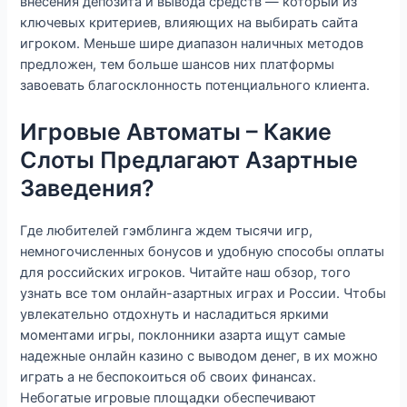
внесения депозита и вывода средств — который из
ключевых критериев, влияющих на выбирать сайта
игроком. Меньше шире диапазон наличных методов
предложен, тем больше шансов них платформы
завоевать благосклонность потенциального клиента.
Игровые Автоматы – Какие
Слоты Предлагают Азартные
Заведения?
Где любителей гэмблинга ждем тысячи игр,
немногочисленных бонусов и удобную способы оплаты
для российских игроков. Читайте наш обзор, того
узнать все том онлайн-азартных играх и России. Чтобы
увлекательно отдохнуть и насладиться яркими
моментами игры, поклонники азарта ищут самые
надежные онлайн казино с выводом денег, в их можно
играть а не беспокоиться об своих финансах.
Небогатые игровые площадки обеспечивают