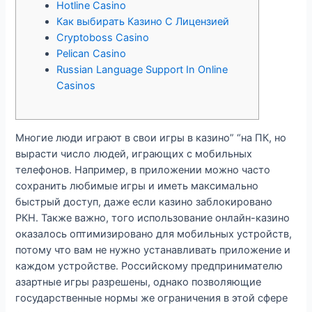
Hotline Casino
Как выбирать Казино С Лицензией
Cryptoboss Casino
Pelican Casino
Russian Language Support In Online
Casinos
Многие люди играют в свои игры в казино” “на ПК, но
вырасти число людей, играющих с мобильных
телефонов. Например, в приложении можно часто
сохранить любимые игры и иметь максимально
быстрый доступ, даже если казино заблокировано
РКН. Также важно, того использование онлайн-казино
оказалось оптимизировано для мобильных устройств,
потому что вам не нужно устанавливать приложение и
каждом устройстве. Российскому предпринимателю
азартные игры разрешены, однако позволяющие
государственные нормы же ограничения в этой сфере