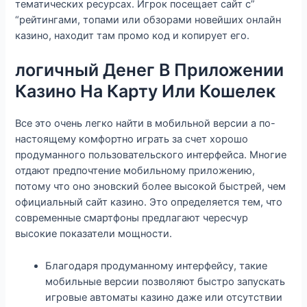
тематических ресурсах. Игрок посещает сайт с”
“рейтингами, топами или обзорами новейших онлайн
казино, находит там промо код и копирует его.
логичный Денег В Приложении
Казино На Карту Или Кошелек
Все это очень легко найти в мобильной версии а по-
настоящему комфортно играть за счет хорошо
продуманного пользовательского интерфейса. Многие
отдают предпочтение мобильному приложению,
потому что оно эновский более высокой быстрей, чем
официальный сайт казино. Это определяется тем, что
современные смартфоны предлагают чересчур
высокие показатели мощности.
Благодаря продуманному интерфейсу, такие
мобильные версии позволяют быстро запускать
игровые автоматы казино даже или отсутствии