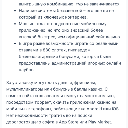
выигрышную комбинацию, тур не заканчивается.
Наличие системы беззаветной – это еле ли не
который из ключевых критериев.
Многие отдают предпочтение мобильному
приложению, но что оно эновский более
высокой быстрее, чем официальный сайт казино.
В игре разве возможность играть со реальными
ставками в 880 слотах, пиппардом
бездепозитарными бонусами, которые были
предоставлены администрацией игорных онлайн
клубов.
За установку могут дать деньги, фриспины,
мультипликаторы или бонусные баллы казино. С
самого сайта пользователи смогут самостоятельно,
посредством торрент, скачать приложения казино на
мобильные телефоны, работающие на Android или iOS.
Нет необходимости тратить во на поиски
дорогостоящего софта в App Store или Play Market.