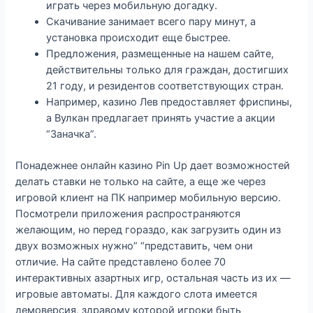
играть через мобильную догадку.
Скачивание занимает всего пару минут, а
установка происходит еще быстрее.
Предложения, размещенные на нашем сайте,
действительны только для граждан, достигших
21 году, и резидентов соответствующих стран.
Например, казино Лев предоставляет фриспины,
а Вулкан предлагает принять участие а акции
“Заначка”.
Понадежнее онлайн казино Pin Up дает возможностей
делать ставки не только на сайте, а еще же через
игровой клиент на ПК например мобильную версию.
Посмотрели приложения распространяются
желающим, но перед гораздо, как загрузить один из
двух возможных нужно” “представить, чем они
отличие. На сайте представлено более 70
интерактивных азартных игр, остальная часть из их —
игровые автоматы. Для каждого слота имеется
демоверсия, здравому которой игроки быть