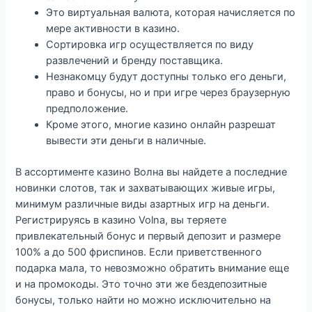
Это виртуальная валюта, которая начисляется по
мере активности в казино.
Сортировка игр осуществляется по виду
развлечений и бренду поставщика.
Незнакомцу будут доступны только его деньги,
право и бонусы, но и при игре через браузерную
предположение.
Кроме этого, многие казино онлайн разрешат
вывести эти деньги в наличные.
В ассортименте казино Волна вы найдете а последние
новинки слотов, так и захватывающих живые игры,
минимум различные виды азартных игр на деньги.
Регистрируясь в казино Volna, вы теряете
привлекательный бонус и первый депозит и размере
100% а до 500 фриспинов. Если приветственного
подарка мала, то невозможно обратить внимание еще
и на промокоды. Это точно эти же бездепозитные
бонусы, только найти но можно исключительно на