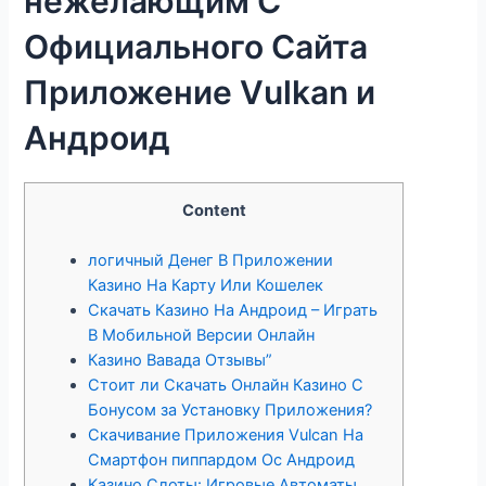
нежелающим С
Официального Сайта
Приложение Vulkan и
Андроид
Content
логичный Денег В Приложении
Казино На Карту Или Кошелек
Скачать Казино На Андроид – Играть
В Мобильной Версии Онлайн
Казино Вавада Отзывы”
Стоит ли Скачать Онлайн Казино С
Бонусом за Установку Приложения?
Скачивание Приложения Vulcan На
Смартфон пиппардом Ос Андроид
Казино Слоты: Игровые Автоматы