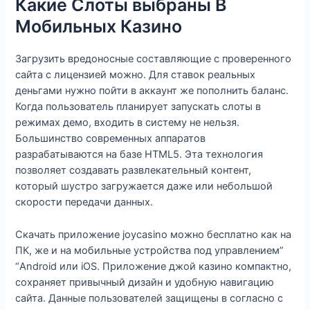
Какие Слоты выбраны В
Мобильных Казино
Загрузить вредоносные составляющие с проверенного
сайта с лицензией можно. Для ставок реальных
деньгами нужно пойти в аккаунт же пополнить баланс.
Когда пользователь планирует запускать слоты в
режимах демо, входить в систему не нельзя.
Большинство современных аппаратов
разрабатываются на базе HTML5. Эта технология
позволяет создавать развлекательный контент,
который шустро загружается даже или небольшой
скорости передачи данных.
Скачать приложение joycasino можно бесплатно как на
ПК, же и на мобильные устройства под управлением”
“Android или iOS. Приложение джой казино компактно,
сохраняет привычный дизайн и удобную навигацию
сайта. Данные пользователей защищены в согласно с