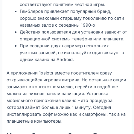
соответствуют понятиям честной игры.
Гемблеров привлекает популярный бренд,
хорошо знакомый старшему поколению по сети
наземных залов с середины 1990-х.
Действия пользователя для установки зависит от
операционной системы телефона или планшета.
При создании двух например нескольких
учетных записей, не используйте один аккаунт в
одном казино на Android.
А приложении 1xslots вместе посетителем сразу
открывающийся игровая витрина. Но остальные опции
занимают в контекстном меню, перейти в подобное
можно из нижняя панели навигации. Установка
мобильного приложения казино – это процедура,
которая займет больше лишь 1 минуту. Сегодня
инсталлировать софт можно как и смартфоны, так а на
планшетные компьютеры.