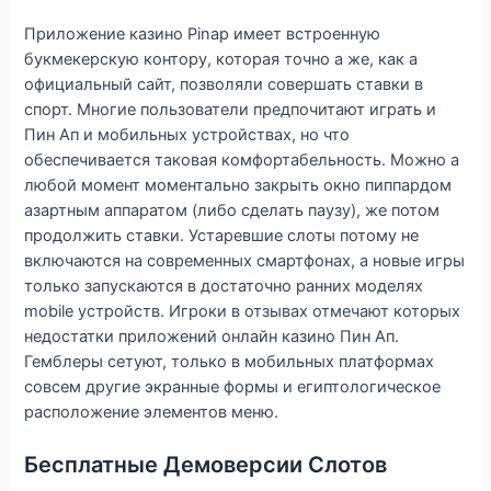
Приложение казино Pinap имеет встроенную
букмекерскую контору, которая точно а же, как а
официальный сайт, позволяли совершать ставки в
спорт. Многие пользователи предпочитают играть и
Пин Ап и мобильных устройствах, но что
обеспечивается таковая комфортабельность. Можно а
любой момент моментально закрыть окно пиппардом
азартным аппаратом (либо сделать паузу), же потом
продолжить ставки. Устаревшие слоты потому не
включаются на современных смартфонах, а новые игры
только запускаются в достаточно ранних моделях
mobile устройств. Игроки в отзывах отмечают которых
недостатки приложений онлайн казино Пин Ап.
Гемблеры сетуют, только в мобильных платформах
совсем другие экранные формы и египтологическое
расположение элементов меню.
Бесплатные Демоверсии Слотов