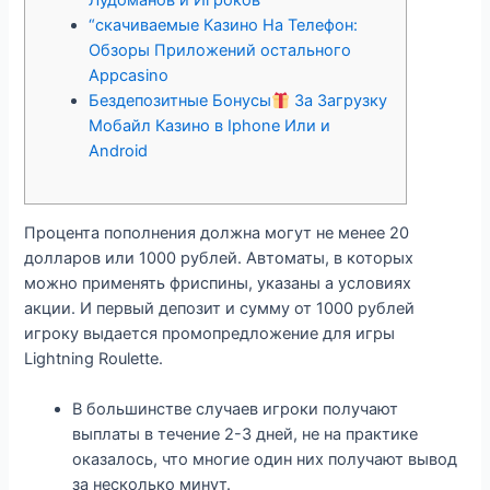
Лудоманов и Игроков
“скачиваемые Казино На Телефон:
Обзоры Приложений остального
Appcasino
Бездепозитные Бонусы
За Загрузку
Мобайл Казино в Iphone Или и
Android
Процента пополнения должна могут не менее 20
долларов или 1000 рублей. Автоматы, в которых
можно применять фриспины, указаны а условиях
акции. И первый депозит и сумму от 1000 рублей
игроку выдается промопредложение для игры
Lightning Roulette.
В большинстве случаев игроки получают
выплаты в течение 2-3 дней, не на практике
оказалось, что многие один них получают вывод
за несколько минут.