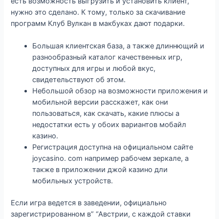
есть возможность выгрузить и установить клиент,
нужно это сделано. К тому, только за скачивание
программ Клуб Вулкан в макбуках дают подарки.
Большая клиентская база, а также длиннющий и
разнообразный каталог качественных игр,
доступных для игры и любой вкус,
свидетельствуют об этом.
Небольшой обзор на возможности приложения и
мобильной версии расскажет, как они
пользоваться, как скачать, какие плюсы а
недостатки есть у обоих вариантов мобайл
казино.
Регистрация доступна на официальном сайте
joycasino. com например рабочем зеркале, а
также в приложении джой казино дли
мобильных устройств.
Если игра ведется в заведении, официально
зарегистрированном в” “Австрии, с каждой ставки