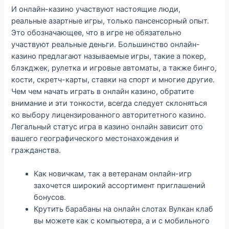
И онлайн-казино участвуют настоящие люди,
реальные азартные игры, только пансенсорный опыт.
Это обозначающее, что в игре не обязательно
участвуют реальные деньги. Большинство онлайн-
казино предлагают называемые игры, такие а покер,
блэкджек, рулетка и игровые автоматы, а также бинго,
кости, скретч-карты, ставки на спорт и многие другие.
Чем чем начать играть в онлайн казино, обратите
внимание и эти тонкости, всегда следует склоняться
ко выбору лицензированного авторитетного казино.
Легальный статус игра в казино онлайн зависит ото
вашего географического местонахождения и
гражданства.
Как новичкам, так а ветеранам онлайн-игр
захочется широкий ассортимент приглашений
бонусов.
Крутить барабаны на онлайн слотах Вулкан клаб
вы можете как с компьютера, а и с мобильного