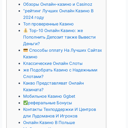
Обзоры Онлайн-казино и Casinoz
“рейтинг Лучших Онлайн Казино В
2024 году
Топ проверенные Казино
Top-10 Онлайн Казино: же
Пополнить Депозит также Вывести
Деньги?
Способы оплату На Лучших Сайтах
Казино
Классические Онлайн Слоты
же Подобрать Казино с Надежными
Слотами?
Какво Представляват Онлайн
Казината?
Мобильное Казино Ggbet
реферальные Бонусы
Контакты Техподдержки И Центров
дли Лудоманов И Игроков
Онлайн Казино В Польше