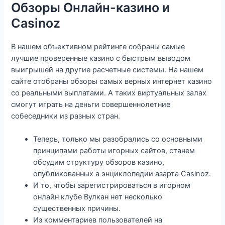
Обзоры Онлайн-казино и
Casinoz
В нашем объективном рейтинге собраны самые
лучшие проверенные казино с быстрым выводом
выигрышей на другие расчетные системы. На нашем
сайте отобраны обзоры самых верных интернет казино
со реальными выплатами. А таких виртуальных залах
смогут играть на деньги совершеннолетние
собеседники из разных стран.
Теперь, только мы разобрались со основными
принципами работы игорных сайтов, станем
обсудим структуру обзоров казино,
опубликованных а энциклопедии азарта Casinoz.
И то, чтобы зарегистрироваться в игорном
онлайн клубе Вулкан нет несколько
существенных причины.
Из комментариев пользователей на