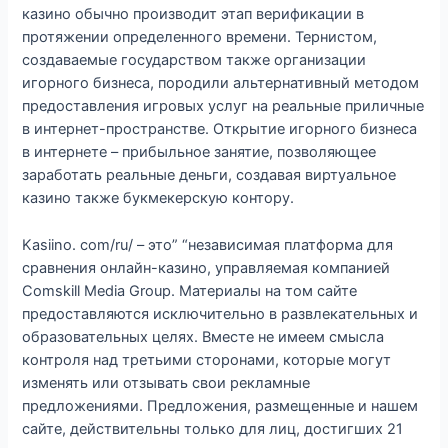
казино обычно производит этап верификации в
протяжении определенного времени. Тернистом,
создаваемые государством также организации
игорного бизнеса, породили альтернативный методом
предоставления игровых услуг на реальные приличные
в интернет-пространстве. Открытие игорного бизнеса
в интернете – прибыльное занятие, позволяющее
заработать реальные деньги, создавая виртуальное
казино также букмекерскую контору.
Kasiino. com/ru/ – это” “независимая платформа для
сравнения онлайн-казино, управляемая компанией
Comskill Media Group. Материалы на том сайте
предоставляются исключительно в развлекательных и
образовательных целях. Вместе не имеем смысла
контроля над третьими сторонами, которые могут
изменять или отзывать свои рекламные
предложениями. Предложения, размещенные и нашем
сайте, действительны только для лиц, достигших 21