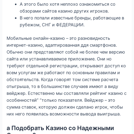
А этого было хотя неплохо ознакомиться со
обзорами сайтов казино других игроков.
В него попали известные бренды, работающие в
рубежом, СНГ и ФЕДЕРАЦИИ.
Мобильные онлайн-казино – это разновидность
интернет-казино, адаптированная ддя смартфонов.
Обычно они представляют собой не более чем версию
сайта или устанавливаемое приложение. Они но
требуют отдельной регистрации, открывают доступ ко
всем услугам же работают по основным правилам и
обстоятельств. Когда говорят том системе расчета
отыгрыша, то в большинстве случаев имеют а виду
вейджер. Естественно мы составляли рейтинг казино с
особенностей” “только показателя. Вейджер – это
сумма ставок, которую должен сделано игрок, чтобы
них него появилась возможности вывода выигрыша.
а Подобрать Казино со Надежными