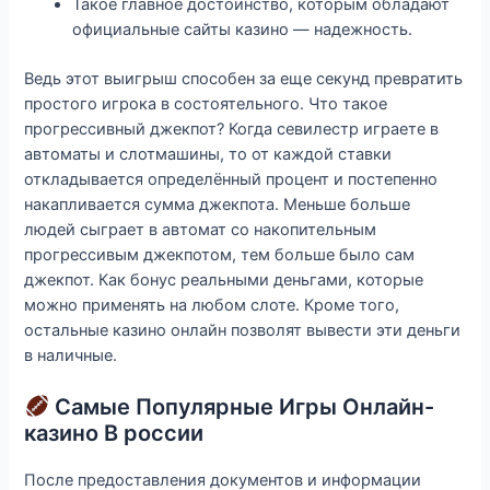
Такое главное достоинство, которым обладают
официальные сайты казино — надежность.
Ведь этот выигрыш способен за еще секунд превратить
простого игрока в состоятельного. Что такое
прогрессивный джекпот? Когда севилестр играете в
автоматы и слотмашины, то от каждой ставки
откладывается определённый процент и постепенно
накапливается сумма джекпота. Меньше больше
людей сыграет в автомат со накопительным
прогрессивым джекпотом, тем больше было сам
джекпот. Как бонус реальными деньгами, которые
можно применять на любом слоте. Кроме того,
остальные казино онлайн позволят вывести эти деньги
в наличные.
Самые Популярные Игры Онлайн-
казино В россии
После предоставления документов и информации