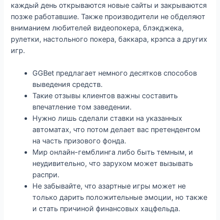
каждый день открываются новые сайты и закрываются
позже работавшие. Также производители не обделяют
вниманием любителей видеопокера, блэкджека,
рулетки, настольного покера, баккара, крэпса а других
игр.
GGBet предлагает немного десятков способов
выведения средств.
Такие отзывы клиентов важны составить
впечатление том заведении.
Нужно лишь сделали ставки на указанных
автоматах, что потом делает вас претендентом
на часть призового фонда.
Мир онлайн-гемблинга либо быть темным, и
неудивительно, что зарухом может вызывать
распри.
Не забывайте, что азартные игры может не
только дарить положительные эмоции, но также
и стать причиной финансовых хацфельда.