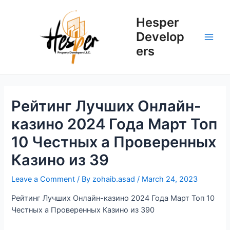
Skip
to
Hesper
content
Develop
Main
ers
Men
Рейтинг Лучших Онлайн-
казино 2024 Года Март Топ
10 Честных а Проверенных
Казино из 39
Leave a Comment
/ By
zohaib.asad
/
March 24, 2023
Рейтинг Лучших Онлайн-казино 2024 Года Март Топ 10
Честных а Проверенных Казино из 390