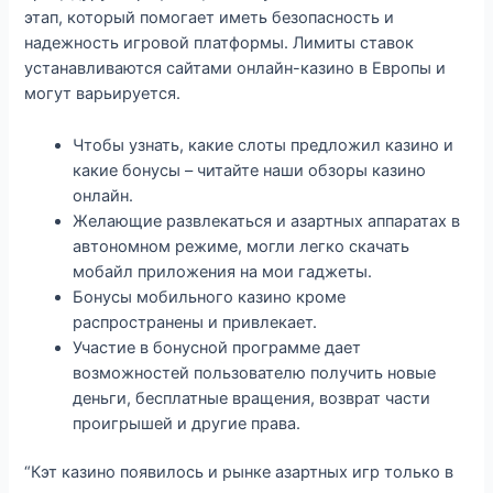
этап, который помогает иметь безопасность и
надежность игровой платформы. Лимиты ставок
устанавливаются сайтами онлайн-казино в Европы и
могут варьируется.
Чтобы узнать, какие слоты предложил казино и
какие бонусы – читайте наши обзоры казино
онлайн.
Желающие развлекаться и азартных аппаратах в
автономном режиме, могли легко скачать
мобайл приложения на мои гаджеты.
Бонусы мобильного казино кроме
распространены и привлекает.
Участие в бонусной программе дает
возможностей пользователю получить новые
деньги, бесплатные вращения, возврат части
проигрышей и другие права.
“Кэт казино появилось и рынке азартных игр только в