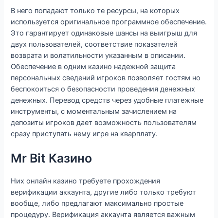
В него попадают только те ресурсы, на которых
используется оригинальное программное обеспечение.
Это гарантирует одинаковые шансы на выигрыш для
двух пользователей, соответствие показателей
возврата и волатильности указанным в описании.
Обеспечение в одним казино надежной защита
персональных сведений игроков позволяет гостям но
беспокоиться о безопасности проведения денежных
денежных. Перевод средств через удобные платежные
инструменты, с моментальным зачислением на
депозиты игроков дает возможность пользователям
сразу приступать нему игре на кварплату.
Mr Bit Казино
Них онлайн казино требуете прохождения
верификации аккаунта, другие либо только требуют
вообще, либо предлагают максимально простые
процедуру. Верификация аккаунта является важным