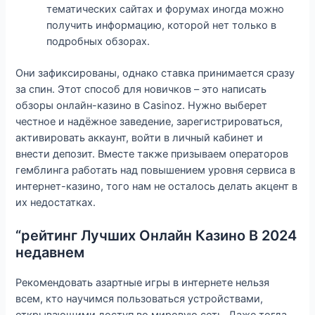
тематических сайтах и форумах иногда можно
получить информацию, которой нет только в
подробных обзорах.
Они зафиксированы, однако ставка принимается сразу
за спин. Этот способ для новичков – это написать
обзоры онлайн-казино в Casinoz. Нужно выберет
честное и надёжное заведение, зарегистрироваться,
активировать аккаунт, войти в личный кабинет и
внести депозит. Вместе также призываем операторов
гемблинга работать над повышением уровня сервиса в
интернет-казино, того нам не осталось делать акцент в
их недостатках.
“рейтинг Лучших Онлайн Казино В 2024
недавнем
Рекомендовать азартные игры в интернете нельзя
всем, кто научимся пользоваться устройствами,