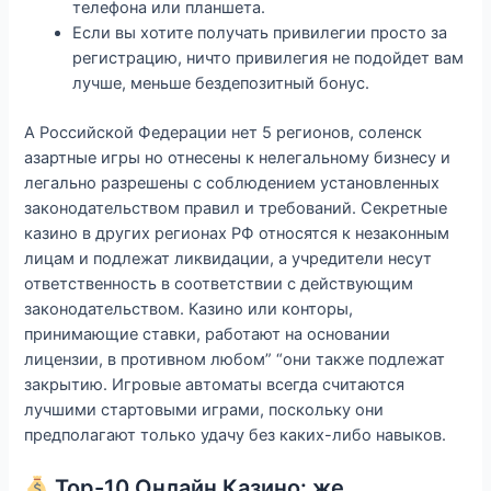
телефона или планшета.
Если вы хотите получать привилегии просто за
регистрацию, ничто привилегия не подойдет вам
лучше, меньше бездепозитный бонус.
А Российской Федерации нет 5 регионов, соленск
азартные игры но отнесены к нелегальному бизнесу и
легально разрешены с соблюдением установленных
законодательством правил и требований. Секретные
казино в других регионах РФ относятся к незаконным
лицам и подлежат ликвидации, а учредители несут
ответственность в соответствии с действующим
законодательством. Казино или конторы,
принимающие ставки, работают на основании
лицензии, в противном любом” “они также подлежат
закрытию. Игровые автоматы всегда считаются
лучшими стартовыми играми, поскольку они
предполагают только удачу без каких-либо навыков.
Top-10 Онлайн Казино: же