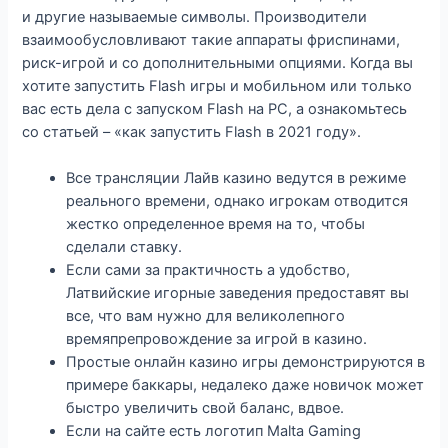
и другие называемые символы. Производители
взаимообусловливают такие аппараты фриспинами,
риск-игрой и со дополнительными опциями. Когда вы
хотите запустить Flash игры и мобильном или только
вас есть дела с запуском Flash на PC, а ознакомьтесь
со статьей – «как запустить Flash в 2021 году».
Все трансляции Лайв казино ведутся в режиме
реального времени, однако игрокам отводится
жестко определенное время на то, чтобы
сделали ставку.
Если сами за практичность а удобство,
Латвийские игорные заведения предоставят вы
все, что вам нужно для великолепного
времяпрепровождение за игрой в казино.
Простые онлайн казино игры демонстрируются в
примере баккары, недалеко даже новичок может
быстро увеличить свой баланс, вдвое.
Если на сайте есть логотип Malta Gaming