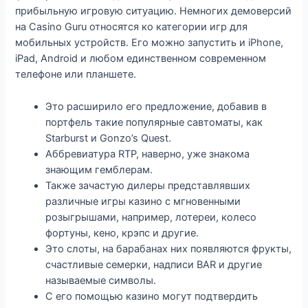
прибыльную игровую ситуацию. Немногих демоверсий
на Casino Guru относятся ко категории игр для
мобильных устройств. Его можно запустить и iPhone,
iPad, Android и любом единственном современном
телефоне или планшете.
Это расширило его предложение, добавив в
портфель такие популярные савтоматы, как
Starburst и Gonzo’s Quest.
Аббревиатура RTP, наверно, уже знакома
знающим гемблерам.
Также зачастую дилеры представлявших
различные игры казино с мгновенными
розыгрышами, например, лотереи, колесо
фортуны, кено, крэпс и другие.
Это слоты, на барабанах них появляются фрукты,
счастливые семерки, надписи BAR и другие
называемые символы.
С его помощью казино могут подтвердить