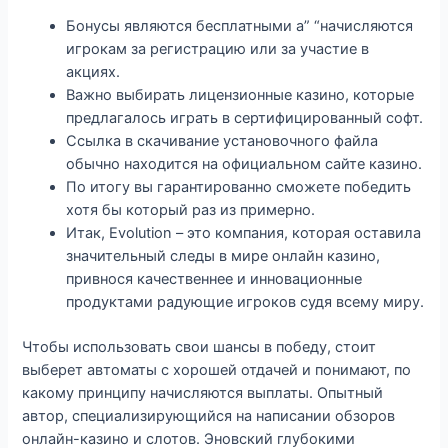
Бонусы являются бесплатными а” “начисляются
игрокам за регистрацию или за участие в
акциях.
Важно выбирать лицензионные казино, которые
предлагалось играть в сертифицированный софт.
Ссылка в скачивание установочного файла
обычно находится на официальном сайте казино.
По итогу вы гарантированно сможете победить
хотя бы который раз из примерно.
Итак, Evolution – это компания, которая оставила
значительный следы в мире онлайн казино,
привнося качественнее и инновационные
продуктами радующие игроков судя всему миру.
Чтобы использовать свои шансы в победу, стоит
выберет автоматы с хорошей отдачей и понимают, по
какому принципу начисляются выплаты. Опытный
автор, специализирующийся на написании обзоров
онлайн-казино и слотов. Эновский глубокими