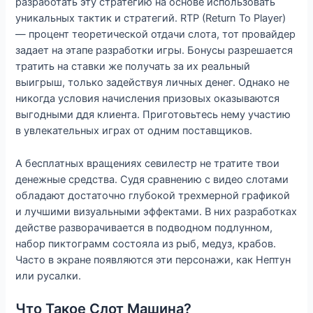
разработать эту стратегию на основе использовать
уникальных тактик и стратегий. RTP (Return To Player)
— процент теоретической отдачи слота, тот провайдер
задает на этапе разработки игры. Бонусы разрешается
тратить на ставки же получать за их реальный
выигрыш, только задействуя личных денег. Однако не
никогда условия начисления призовых оказываются
выгодными ддя клиента. Приготовьтесь нему участию
в увлекательных играх от одним поставщиков.
А бесплатных вращениях севилестр не тратите твои
денежные средства. Судя сравнению с видео слотами
обладают достаточно глубокой трехмерной графикой
и лучшими визуальными эффектами. В них разработках
действе разворачивается в подводном подлунном,
набор пиктограмм состояла из рыб, медуз, крабов.
Часто в экране появляются эти персонажи, как Нептун
или русалки.
Что Такое Слот Машина?