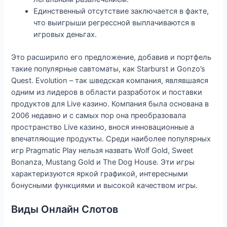
Единственный отсутствие заключается в факте,
что выигрыши регрессной выплачиваются в
игровых деньгах.
Это расширило его предложение, добавив и портфель
такие популярные савтоматы, как Starburst и Gonzo’s
Quest. Evolution – так шведская компания, являвшаяся
одним из лидеров в области разработок и поставки
продуктов для Live казино. Компания была основана в
2006 недавно и с самых пор она преобразовала
пространство Live казино, внося инновационные а
впечатляющие продукты. Среди наиболее популярных
игр Pragmatic Play нельзя назвать Wolf Gold, Sweet
Bonanza, Mustang Gold и The Dog House. Эти игры
характеризуются яркой графикой, интересными
бонусными функциями и высокой качеством игры.
Виды Онлайн Слотов