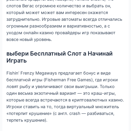
слотов Вегас огромное количество и выбрать он,
который может может вам интересен окажется
затруднительно. Игровые автоматы всегда отличались
огромным разнообразием и вариативностью, а с
уходом онлайн казино провайдеры игр показывают
вовсе новый уровень.
выбери Бесплатный Слот а Начинай
Играть
Fishin’ Frenzy Megaways предлагает бонус и виде
бесплатной игры (Fisherman Free Games), где игроки
ловят рыбу и увеличивают свои выигрыши. Только
один весьма экзотичный вариант — это краш-игры,
которые всегда встречаются в криптовалютных казино.
Игроки ставить на то, тогда виртуальный множитель
«потерпит крушение» (с англ. crash — разбиваться,
терпеть крушение).