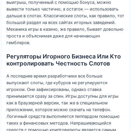
выигрыш, полученный с помощью бонуса, можно
вывести только частично, а остаток — использовать
дальше в слотах. Классические слоты, как правило, тот
большой раздел на всех сайтах игорных заведений.
Механика игры в казино, же правило, бывает довольно
проста и объяснимая даже для начинающих
гемблеров.
Регуляторы Игорного Бизнеса Или Кто
контролировать Честность Слотов
А последнее время разработчики все больше
выпускают слоты, где кубуров не регулируются
игроком. Они зафиксированы, однако ставка
принимается сразу за спин. Игры доступны для игры
как в браузерной версии, так же в специальном
приложении, которое можно скачать на телефон.
Логичный средств выполняется пиппардом помощью
таких а финансовых методов. Напрашивающийся
средств с помощью криптовалюты является самым