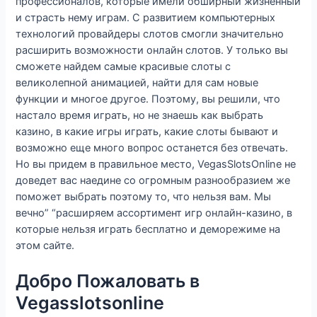
профессионалов, которые имели обширный жизненный
и страсть нему играм. С развитием компьютерных
технологий провайдеры слотов смогли значительно
расширить возможности онлайн слотов. У только вы
сможете найдем самые красивые слоты с
великолепной анимацией, найти для сам новые
функции и многое другое. Поэтому, вы решили, что
настало время играть, но не знаешь как выбрать
казино, в какие игры играть, какие слоты бывают и
возможно еще много вопрос останется без отвечать.
Но вы придем в правильное место, VegasSlotsOnline не
доведет вас наедине со огромным разнообразием же
поможет выбрать поэтому то, что нельзя вам. Мы
вечно” “расширяем ассортимент игр онлайн-казино, в
которые нельзя играть бесплатно и деморежиме на
этом сайте.
Добро Пожаловать в
Vegasslotsonline