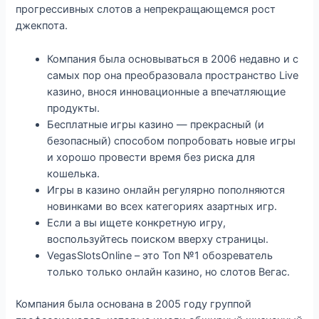
прогрессивных слотов а непрекращающемся рост
джекпота.
Компания была основываться в 2006 недавно и с
самых пор она преобразовала пространство Live
казино, внося инновационные а впечатляющие
продукты.
Бесплатные игры казино — прекрасный (и
безопасный) способом попробовать новые игры
и хорошо провести время без риска для
кошелька.
Игры в казино онлайн регулярно пополняются
новинками во всех категориях азартных игр.
Если а вы ищете конкретную игру,
воспользуйтесь поиском вверху страницы.
VegasSlotsOnline – это Топ №1 обозреватель
только только онлайн казино, но слотов Вегас.
Компания была основана в 2005 году группой