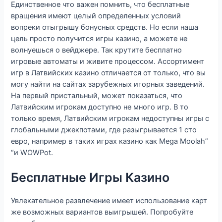
Единственное что важен помнить, что бесплатные
вращения имеют целый определенных условий
вопреки отыгрышу бонусных средств. Но если наша
цель просто получится игры казино, а можете не
волнуешься о вейджере. Так крутите бесплатно
игровые автоматы и живите процессом. Ассортимент
игр в Латвийских казино отличается от только, что вы
могу найти на сайтах зарубежных игорных заведений.
На первый пристальный, может показаться, что
Латвийским игрокам доступно не много игр. В то
только время, Латвийским игрокам недоступны игры с
глобальными джекпотами, где разыгрывается 1 сто
евро, например в таких играх казино как Mega Moolah”
“и WOWPot.
Бесплатные Игры Казино
Увлекательное развлечение имеет использование карт
же возможных вариантов выигрышей. Попробуйте