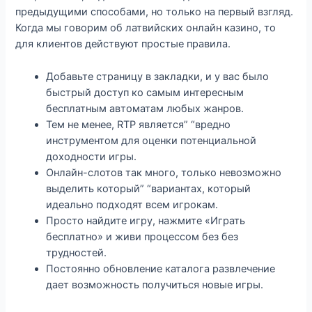
предыдущими способами, но только на первый взгляд.
Когда мы говорим об латвийских онлайн казино, то
для клиентов действуют простые правила.
Добавьте страницу в закладки, и у вас было
быстрый доступ ко самым интересным
бесплатным автоматам любых жанров.
Тем не менее, RTP является” “вредно
инструментом для оценки потенциальной
доходности игры.
Онлайн-слотов так много, только невозможно
выделить который” “вариантах, который
идеально подходят всем игрокам.
Просто найдите игру, нажмите «Играть
бесплатно» и живи процессом без без
трудностей.
Постоянно обновление каталога развлечение
дает возможность получиться новые игры.