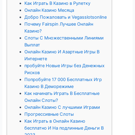
Как Играть В Казино в Рулетку
Онлайн Казино Месяца
Добро Пожаловать и Vegasslotsonline
Почему Fairspin Лучшее Онлайн
Казино?
Слоты С Множественными Линиями
Выплат
Онлайн Казино И Азартные Игры В
Интернете
пробуйте Новые Игры без Денежных
Рисков
Попробуйте 17 000 Бесплатных Игр
Казино В Деморежиме
Как начинать Играть В Бесплатные
Онлайн Слоты?
Онлайн Казино С лучшими Играми
Прогрессивные Слоты
Как Играть в Онлайн Казино
бесплатно И На подлинные Деньги В