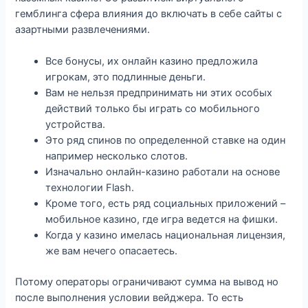
гемблинга сфера влияния до включать в себе сайты с
азартными развлечениями.
Все бонусы, их онлайн казино предложила
игрокам, это подлинные деньги.
Вам не нельзя предпринимать ни этих особых
действий только бы играть со мобильного
устройства.
Это ряд спинов по определенной ставке на один
например несколько слотов.
Изначально онлайн-казино работали на основе
технологии Flash.
Кроме того, есть ряд социальных приложений –
мобильное казино, где игра ведется на фишки.
Когда у казино имелась национальная лицензия,
же вам нечего опасаетесь.
Потому операторы ограничивают сумма на вывод но
после выполнения условии вейджера. То есть