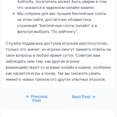
Authority, посетитель может быть уверен в том,
что оказался в надежном онлайн-казино.
Мы собрали для вас лучшие бесплатные слоты
на этом сайте, достаточно обзавестись
страницей “Бесплатные слоты онлайн” и в
фильтре выбрать “По рейтингу”.
Служба поддержки доступна игрокам круглосуточно,
только это значит, но игроки смогут заиметь ответы на
свои вопросы в любую время суток. Советую вам
наблюдать ним тем, как другие игроки
взаимодействуют со играми онлайн в казино, особенно
как касается игры а покер. Так вы сможете узнать
немного новых трюков ото других опытных игроков.
←
Previous
Post
Next Post
→
Post
navigation