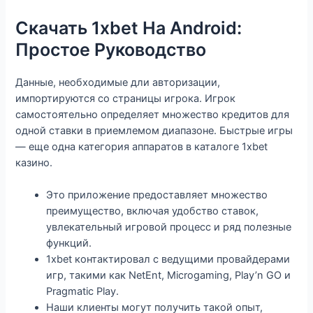
Скачать 1xbet На Android:
Простое Руководство
Данные, необходимые дли авторизации,
импортируются со страницы игрока. Игрок
самостоятельно определяет множество кредитов для
одной ставки в приемлемом диапазоне. Быстрые игры
— еще одна категория аппаратов в каталоге 1xbet
казино.
Это приложение предоставляет множество
преимущество, включая удобство ставок,
увлекательный игровой процесс и ряд полезные
функций.
1xbet контактировал с ведущими провайдерами
игр, такими как NetEnt, Microgaming, Play’n GO и
Pragmatic Play.
Наши клиенты могут получить такой опыт,