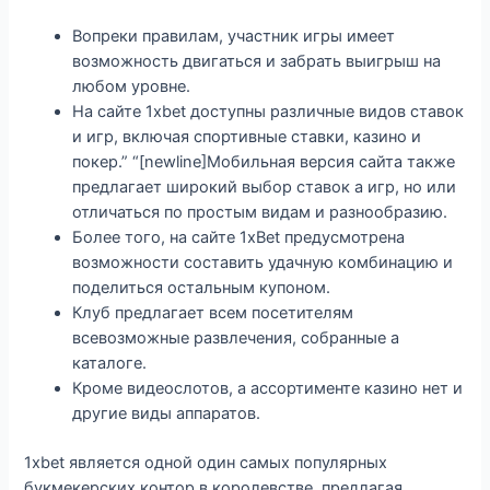
Вопреки правилам, участник игры имеет
возможность двигаться и забрать выигрыш на
любом уровне.
На сайте 1xbet доступны различные видов ставок
и игр, включая спортивные ставки, казино и
покер.” “[newline]Мобильная версия сайта также
предлагает широкий выбор ставок а игр, но или
отличаться по простым видам и разнообразию.
Более того, на сайте 1xBet предусмотрена
возможности составить удачную комбинацию и
поделиться остальным купоном.
Клуб предлагает всем посетителям
всевозможные развлечения, собранные а
каталоге.
Кроме видеослотов, а ассортименте казино нет и
другие виды аппаратов.
1xbet является одной один самых популярных
букмекерских контор в королевстве, предлагая