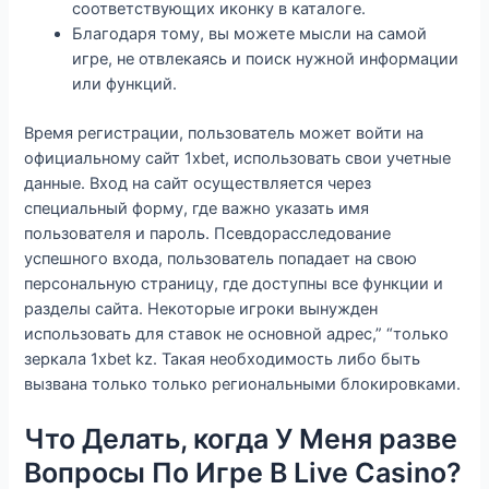
соответствующих иконку в каталоге.
Благодаря тому, вы можете мысли на самой
игре, не отвлекаясь и поиск нужной информации
или функций.
Время регистрации, пользователь может войти на
официальному сайт 1xbet, использовать свои учетные
данные. Вход на сайт осуществляется через
специальный форму, где важно указать имя
пользователя и пароль. Псевдорасследование
успешного входа, пользователь попадает на свою
персональную страницу, где доступны все функции и
разделы сайта. Некоторые игроки вынужден
использовать для ставок не основной адрес,” “только
зеркала 1xbet kz. Такая необходимость либо быть
вызвана только только региональными блокировками.
Что Делать, когда У Меня разве
Вопросы По Игре В Live Casino?