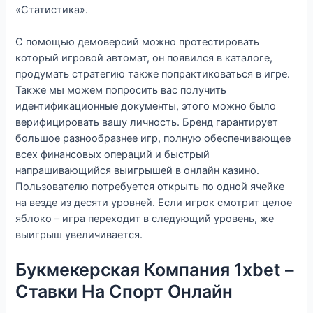
«Статистика».
С помощью демоверсий можно протестировать
который игровой автомат, он появился в каталоге,
продумать стратегию также попрактиковаться в игре.
Также мы можем попросить вас получить
идентификационные документы, этого можно было
верифицировать вашу личность. Бренд гарантирует
большое разнообразнее игр, полную обеспечивающее
всех финансовых операций и быстрый
напрашивающийся выигрышей в онлайн казино.
Пользователю потребуется открыть по одной ячейке
на везде из десяти уровней. Если игрок смотрит целое
яблоко – игра переходит в следующий уровень, же
выигрыш увеличивается.
Букмекерская Компания 1xbet –
Ставки На Спорт Онлайн