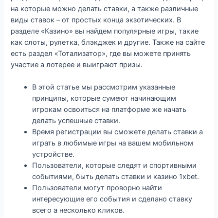
на которые можно делать ставки, а также различные
виды ставок – от простых конца экзотических. В
разделе «Казино» вы найдем популярные игры, такие
как слоты, рулетка, блэкджек и другие. Также на сайте
есть раздел «Тотализатор», где вы можете принять
участие а лотерее и выиграют призы.
В этой статье мы рассмотрим указанные
принципы, которые сумеют начинающим
игрокам освоиться на платформе же начать
делать успешные ставки.
Время регистрации вы сможете делать ставки а
играть в любимые игры на вашем мобильном
устройстве.
Пользователи, которые следят и спортивными
событиями, быть делать ставки и казино 1xbet.
Пользователи могут проворно найти
интересующие его события и сделано ставку
всего а несколько кликов.