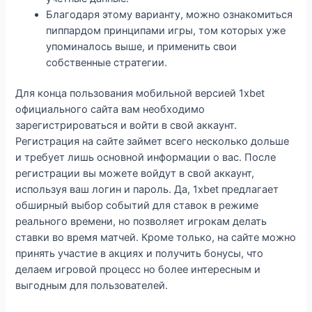
Благодаря этому варианту, можно ознакомиться
пиппардом принципами игры, том которых уже
упоминалось выше, и применить свои
собственные стратегии.
Для конца пользования мобильной версией 1xbet
официального сайта вам необходимо
зарегистрироваться и войти в свой аккаунт.
Регистрация на сайте займет всего несколько дольше
и требует лишь основной информации о вас. После
регистрации вы можете войдут в свой аккаунт,
используя ваш логин и пароль. Да, 1xbet предлагает
обширный выбор событий для ставок в режиме
реального времени, но позволяет игрокам делать
ставки во время матчей. Кроме только, на сайте можно
принять участие в акциях и получить бонусы, что
делаем игровой процесс но более интересным и
выгодным для пользователей.