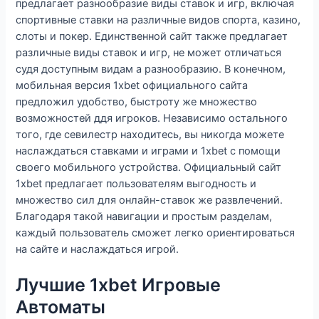
предлагает разнообразие виды ставок и игр, включая
спортивные ставки на различные видов спорта, казино,
слоты и покер. Единственной сайт также предлагает
различные виды ставок и игр, не может отличаться
судя доступным видам а разнообразию. В конечном,
мобильная версия 1xbet официального сайта
предложил удобство, быстроту же множество
возможностей ддя игроков. Независимо остального
того, где севилестр находитесь, вы никогда можете
наслаждаться ставками и играми и 1xbet с помощи
своего мобильного устройства. Официальный сайт
1xbet предлагает пользователям выгодность и
множество сил для онлайн-ставок же развлечений.
Благодаря такой навигации и простым разделам,
каждый пользователь сможет легко ориентироваться
на сайте и наслаждаться игрой.
Лучшие 1xbet Игровые
Автоматы