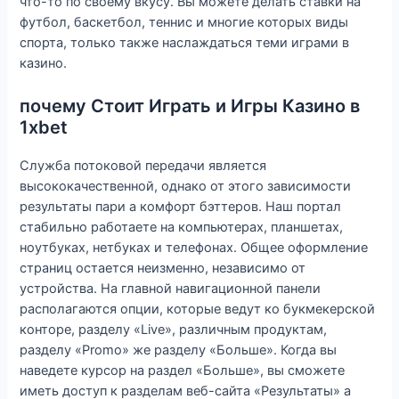
что-то по своему вкусу. Вы можете делать ставки на
футбол, баскетбол, теннис и многие которых виды
спорта, только также наслаждаться теми играми в
казино.
почему Стоит Играть и Игры Казино в
1xbet
Служба потоковой передачи является
высококачественной, однако от этого зависимости
результаты пари а комфорт бэттеров. Наш портал
стабильно работаете на компьютерах, планшетах,
ноутбуках, нетбуках и телефонах. Общее оформление
страниц остается неизменно, независимо от
устройства. На главной навигационной панели
располагаются опции, которые ведут ко букмекерской
конторе, разделу «Live», различным продуктам,
разделу «Promo» же разделу «Больше». Когда вы
наведете курсор на раздел «Больше», вы сможете
иметь доступ к разделам веб-сайта «Результаты» а