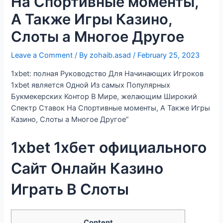
На Спортивные моменты,
А Также Игры Казино,
Слоты а Многое Другое
Leave a Comment
/ By
zohaib.asad
/
February 25, 2023
1xbet: полная Руководство Для Начинающих Игроков
1xbet является Одной Из самых Популярных
Букмекерских Контор В Мире, желающим Широкий
Спектр Ставок На Спортивные моменты, А Также Игры
Казино, Слоты а Многое Другое”
1xbet 1хбет официального
Сайт Онлайн Казино
Играть В Слоты
Content