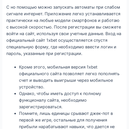
С но помощью можно запускать автоматы при слабом
сигнале интернет. Приложение легко устанавливается
практически на любые модели смартфонов и работаю
с высокой скоростью. После регистрации вы сможете
войти на сайт, используя свои учетные данные. Вход на
официальный сайт 1xbet осуществляется спустя
специальную форму, где необходимо ввести логин и
пароль, указанные при регистрации.
Кроме этого, мобильная версия 1xbet
официального сайта позволяет легко пополнять
счет и выводить выигрыши через мобильное
устройство.
Однако, чтобы иметь доступ к полному
функционалу сайта, необходимо
зарегистрироваться.
Помните, лишь единицы срывают джек-пот в
первой же игре, остальные для получения
прибыли нарабатывают навыки, что дается не