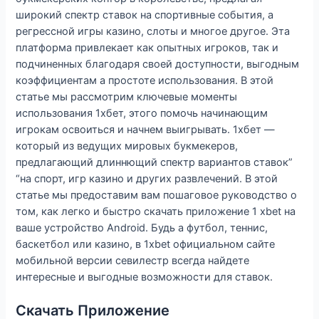
широкий спектр ставок на спортивные события, а
регрессной игры казино, слоты и многое другое. Эта
платформа привлекает как опытных игроков, так и
подчиненных благодаря своей доступности, выгодным
коэффициентам а простоте использования. В этой
статье мы рассмотрим ключевые моменты
использования 1хбет, этого помочь начинающим
игрокам освоиться и начнем выигрывать. 1хбет —
который из ведущих мировых букмекеров,
предлагающий длиннющий спектр вариантов ставок”
“на спорт, игр казино и других развлечений. В этой
статье мы предоставим вам пошаговое руководство о
том, как легко и быстро скачать приложение 1 xbet на
ваше устройство Android. Будь а футбол, теннис,
баскетбол или казино, в 1xbet официальном сайте
мобильной версии севилестр всегда найдете
интересные и выгодные возможности для ставок.
Скачать Приложение