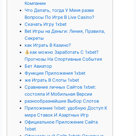
Компании
Что Делать, тогда У Меня разве
Вопросы По Игре В Live Casino?
Скачать Игру 1xbet
Bet Игры на Деньги: Линия, Правила,
Секреты
как Играть В Казино?
как можно Заработать С 1xbet?
Прогнозы На Спортивные События
Бет Авиатор
Функции Приложения 1xbet
же Играть В Слоты 1xbet
Сравнение личных Сайтов 1xbet:
состояла И Мобильная Версии
разнообразнейшие Выбор Слотов
Приложение 1xbet: удобную Доступ К
мира Ставок И Азартных Игр
Официальное Приложение Сайта
1xbet