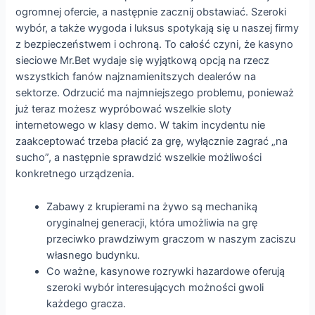
ogromnej ofercie, a następnie zacznij obstawiać. Szeroki
wybór, a także wygoda i luksus spotykają się u naszej firmy
z bezpieczeństwem i ochroną. To całość czyni, że kasyno
sieciowe Mr.Bet wydaje się wyjątkową opcją na rzecz
wszystkich fanów najznamienitszych dealerów na
sektorze. Odrzucić ma najmniejszego problemu, ponieważ
już teraz możesz wypróbować wszelkie sloty
internetowego w klasy demo. W takim incydentu nie
zaakceptować trzeba płacić za grę, wyłącznie zagrać „na
sucho”, a następnie sprawdzić wszelkie możliwości
konkretnego urządzenia.
Zabawy z krupierami na żywo są mechaniką
oryginalnej generacji, która umożliwia na grę
przeciwko prawdziwym graczom w naszym zaciszu
własnego budynku.
Co ważne, kasynowe rozrywki hazardowe oferują
szeroki wybór interesujących możności gwoli
każdego gracza.