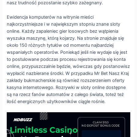
nasz trudność pozostanie szybko zażegnany.
Ewidencja komputerów na witrynie mieści
najkorzystniejsze i w największym stopniu znane sloty
online. Każdy zapaleniec gier losowych bez wątpienia
wyszuka maszynę, którą kojarzy. Na stronie znajduje się
około 150 różnych tytułów od momentu najbardziej
wspaniałych operatorów. Poniekąd jeśli nie wydaje się jest
to postulowane podczas procesu rejestrowania się konta
online, przypuszczalnie będzie, wówczas gdy postanowisz
wypłacić nazbierane środki. W przypadku Mr Bet Nasz Kraj
zakłady bukmacherskie są również rozszerzeniem oferty
kasyna internetowego. Rozrywki w sloty online dostępne
są na rzecz fanów automatów z całego świata, toteż też
ilość energicznych użytkowników ciągle rośnie.