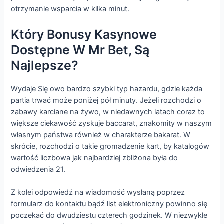
otrzymanie wsparcia w kilka minut.
Który Bonusy Kasynowe
Dostępne W Mr Bet, Są
Najlepsze?
Wydaje Się owo bardzo szybki typ hazardu, gdzie każda
partia trwać może poniżej pół minuty. Jeżeli rozchodzi o
zabawy karciane na żywo, w niedawnych latach coraz to
większe ciekawość zyskuje baccarat, znakomity w naszym
własnym państwa również w charakterze bakarat. W
skrócie, rozchodzi o takie gromadzenie kart, by katalogów
wartość liczbowa jak najbardziej zbliżona była do
odwiedzenia 21.
Z kolei odpowiedź na wiadomość wysłaną poprzez
formularz do kontaktu bądź list elektroniczny powinno się
poczekać do dwudziestu czterech godzinek. W niezwykle