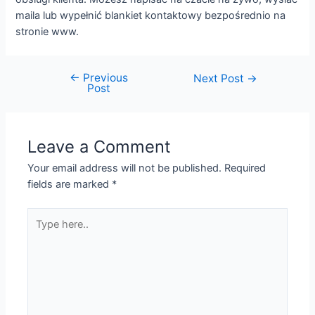
maila lub wypełnić blankiet kontaktowy bezpośrednio na
stronie www.
←
Previous
Post
Next Post
→
Post
navigation
Leave a Comment
Your email address will not be published.
Required
fields are marked
*
Type
here..