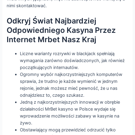
nimi skontaktować.
Odkryj Świat Najbardziej
Odpowiedniego Kasyna Przez
Internet Mrbet Nasz Kraj
Liczne warianty rozrywki w blackjack spełniają
wymagania zarówno doświadczonych, jak również
początkujących internautów.
Ogromny wybór najkorzystniejszych komputerów
sprawia, że trudno je każde wymienić w jednym
rejonie, jednak możesz mieć pewność, że u nas
odnajdziesz to, czego szukasz.
Jedną z najkorzystniejszych innowacji w obrębie
działalności MrBet kasyno w Polsce wydaje się
wprowadzenie możliwości zabawy w kasynie na
żywo.
Obstawiający mogą przewidzieć odrzucić tylko