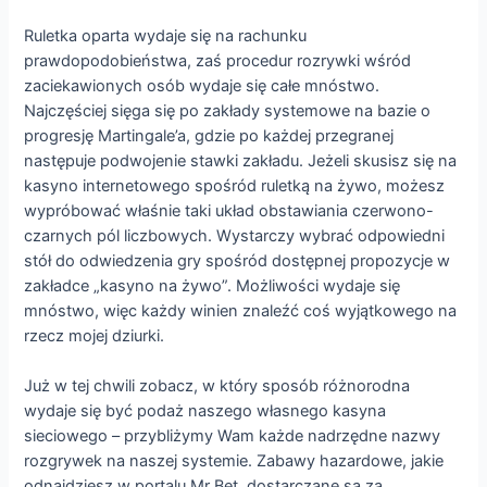
Ruletka oparta wydaje się na rachunku
prawdopodobieństwa, zaś procedur rozrywki wśród
zaciekawionych osób wydaje się całe mnóstwo.
Najczęściej sięga się po zakłady systemowe na bazie o
progresję Martingale’a, gdzie po każdej przegranej
następuje podwojenie stawki zakładu. Jeżeli skusisz się na
kasyno internetowego spośród ruletką na żywo, możesz
wypróbować właśnie taki układ obstawiania czerwono-
czarnych pól liczbowych. Wystarczy wybrać odpowiedni
stół do odwiedzenia gry spośród dostępnej propozycje w
zakładce „kasyno na żywo”. Możliwości wydaje się
mnóstwo, więc każdy winien znaleźć coś wyjątkowego na
rzecz mojej dziurki.
Już w tej chwili zobacz, w który sposób różnorodna
wydaje się być podaż naszego własnego kasyna
sieciowego – przybliżymy Wam każde nadrzędne nazwy
rozgrywek na naszej systemie. Zabawy hazardowe, jakie
odnajdziesz w portalu Mr Bet, dostarczane są za