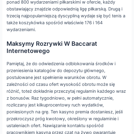
ponad 800 wydarzeniami piłkarskimi w ofercie, każdy
obstawiający znajdzie odpowiednią ligę piłkarską. Drugą i
trzecią najpopularniejszą dyscypliną wydaje się być tenis a
także koszykówka spośród właściwie 176 i 164
wydarzeniami.
Maksymy Rozrywki W Baccarat
Internetowego
Pamiętaj, że do odwiedzenia odblokowania środków i
przeniesienia katalogów do depozytu głównego,
postulowane jest spełnienie warunków obrotu. W
zależności od czasu ofert wysokość obrotu może się
różnić, toteż dokładnie przeczytaj regulamin każdego wraz
z bonusów. Raz tygodniowo, w pełni automatycznie,
rozliczany jest kilkuprocentowy ruch wydatków,
poniesionych na grę. Ten kasyno premia dostaniesz, jeśli
przekroczysz próg kwotowy, określony w regulaminie i
ustaleniach ofert. Nawiązanie kontaktu spośród
pracownikiem kasyna przez czat na żywo gwarantuje