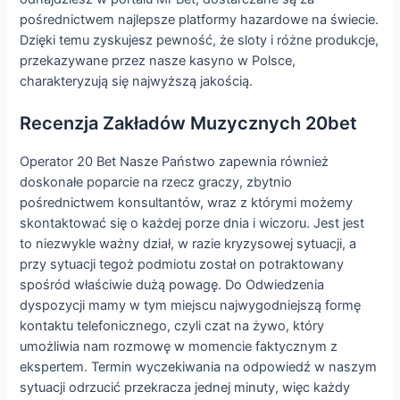
pośrednictwem najlepsze platformy hazardowe na świecie.
Dzięki temu zyskujesz pewność, że sloty i różne produkcje,
przekazywane przez nasze kasyno w Polsce,
charakteryzują się najwyższą jakością.
Recenzja Zakładów Muzycznych 20bet
Operator 20 Bet Nasze Państwo zapewnia również
doskonałe poparcie na rzecz graczy, zbytnio
pośrednictwem konsultantów, wraz z którymi możemy
skontaktować się o każdej porze dnia i wiczoru. Jest jest
to niezwykle ważny dział, w razie kryzysowej sytuacji, a
przy sytuacji tegoż podmiotu został on potraktowany
spośród właściwie dużą powagę. Do Odwiedzenia
dyspozycji mamy w tym miejscu najwygodniejszą formę
kontaktu telefonicznego, czyli czat na żywo, który
umożliwia nam rozmowę w momencie faktycznym z
ekspertem. Termin wyczekiwania na odpowiedź w naszym
sytuacji odrzucić przekracza jednej minuty, więc każdy