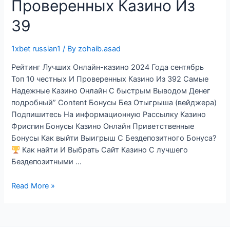
Проверенных Казино Из
39
1xbet russian1
/ By
zohaib.asad
Рейтинг Лучших Онлайн-казино 2024 Года сентябрь
Топ 10 честных И Проверенных Казино Из 392 Самые
Надежные Казино Онлайн С быстрым Выводом Денег
подробный” Content Бонусы Без Отыгрыша (вейджера)
Подпишитесь На информационную Рассылку Казино
Фриспин Бонусы Казино Онлайн Приветственные
Бонусы Как выйти Выигрыш С Бездепозитного Бонуса?
Как найти И Выбрать Сайт Казино С лучшего
Бездепозитными …
Рейтинг
Read More »
Лучших
Онлайн-
казино