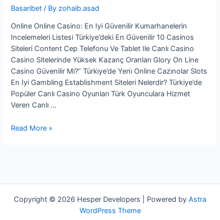
Basaribet
/ By
zohaib.asad
Online Online Casino: En Iyi Güvenilir Kumarhanelerin
Incelemeleri Listesi Türkiye’deki En Güvenilir 10 Casinos
Siteleri Content Cep Telefonu Ve Tablet Ile Canlı Casino
Casino Sitelerinde Yüksek Kazanç Oranları Glory On Line
Casino Güvenilir Mi?” Türki̇ye’de Yeni̇ Online Cazi̇nolar Slots
En Iyi Gambling Establishment Siteleri Nelerdir? Türkiye’de
Popüler Canlı Casino Oyunları Türk Oyunculara Hizmet
Veren Canlı …
Online
Read More »
Online
Casino:
En
Iyi
Güvenilir
Kumarhanelerin
Copyright © 2026 Hesper Developers | Powered by
Astra
Incelemeleri
WordPress Theme
Listes