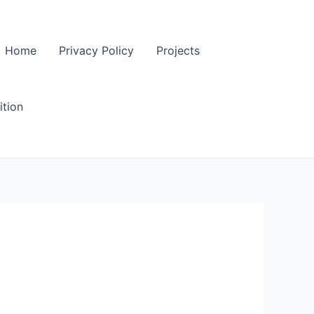
Home
Privacy Policy
Projects
tion