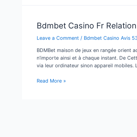
Bdmbet Casino Fr Relatio
Leave a Comment
/
Bdmbet Casino Avis 5
BDMBet maison de jeux en rangée orient acce
n’importe ainsi et à chaque instant. De Cet
via leur ordinateur sinon appareil mobiles.
Bdmbet
Read More »
Casino
Fr
Relation
Face
B
Fondamental
+