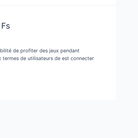
 Fs
ilité de profiter des jeux pendant
x termes de utilisateurs de est connecter