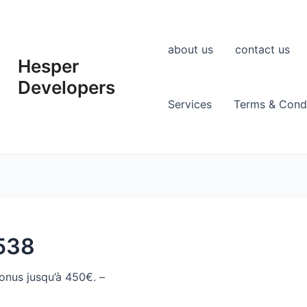
about us
contact us
Hesper
Developers
Services
Terms & Condi
538
bonus jusqu’à 450€. –