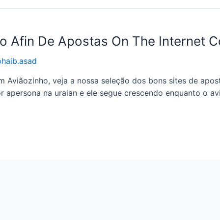
ão Afin De Apostas On The Internet 
ohaib.asad
rm Aviãozinho, veja a nossa seleção dos bons sites de apo
r apersona na uraian e ele segue crescendo enquanto o avi