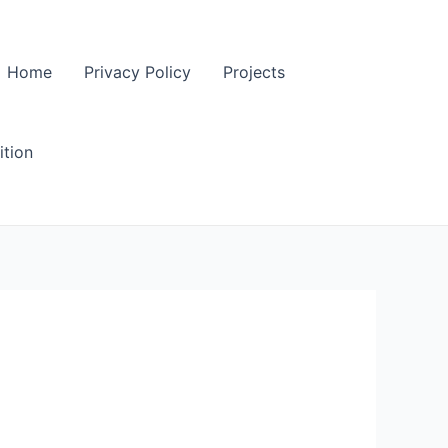
Home
Privacy Policy
Projects
tion