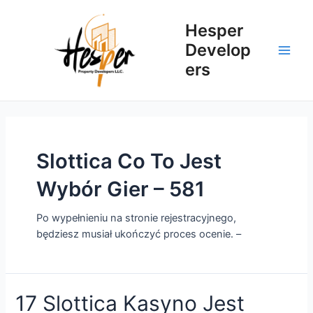
Skip
to
Hesper
content
Develop
Main
ers
Men
Slottica Co To Jest
Wybór Gier – 581
Po wypełnieniu na stronie rejestracyjnego,
będziesz musiał ukończyć proces ocenie. –
17 Slottica Kasyno Jest