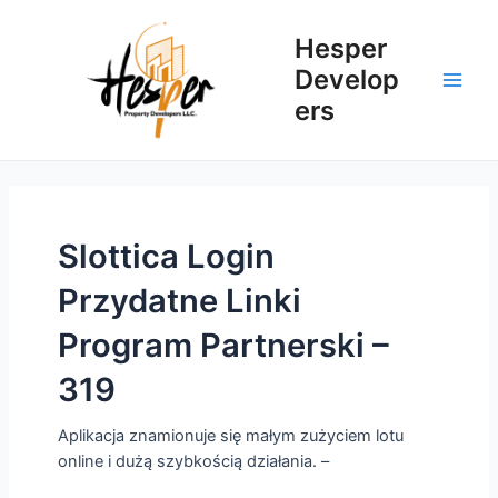
Skip
to
Hesper
content
Develop
Main
ers
Men
Slottica Login
Przydatne Linki
Program Partnerski –
319
Aplikacja znamionuje się małym zużyciem lotu
online i dużą szybkością działania. –