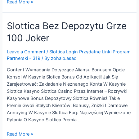
Slottica
Read More »
Como
Sacar
Slottica Bez Depozytu Grze
Service
Agreement
100 Joker
Leave a Comment
/
Slottica Login Przydatne Linki Program
Partnerski - 319
/ By
zohaib.asad
Content Wymagania Dotyczące Aliansu Bonusem Opcje
Konsol W Kasynie Slotica Bonus Od Aplikacji! Jak Się
Zarejestrować: Zakładanie Nieznanego Konta W Kasynie
Slottica Kasyno Slottica Casino Przez Internet – Rozrywki
Kasynowe Bonus Depozytowy Slottica Również Takie
Premie Gwoli Stałych Klientów: Bonusy, Zniżki I Darmowe
Annoying W Kasynie Slottica Faq: Najczęściej Wymierzone
Pytania O Kasyno Slottica Premia …
Slottica
Read More »