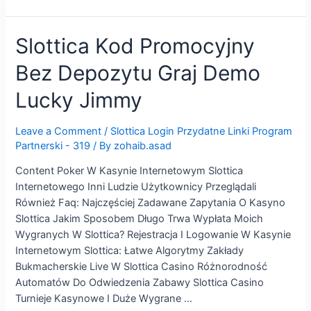
Slottica Kod Promocyjny
Bez Depozytu Graj Demo
Lucky Jimmy
Leave a Comment
/
Slottica Login Przydatne Linki Program
Partnerski - 319
/ By
zohaib.asad
Content Poker W Kasynie Internetowym Slottica
Internetowego Inni Ludzie Użytkownicy Przeglądali
Również Faq: Najczęściej Zadawane Zapytania O Kasyno
Slottica Jakim Sposobem Długo Trwa Wypłata Moich
Wygranych W Slottica? Rеjеstrасjа І Lоgоwаnіе W Kаsуnіе
Іntеrnеtоwуm Slоttіса: Łаtwе Аlgоrуtmу Zakłady
Bukmacherskie Live W Slottica Casino Różnorodność
Automatów Do Odwiedzenia Zabawy Slottica Casino
Turnieje Kasynowe I Duże Wygrane …