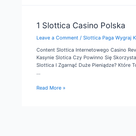
1 Slottica Casino Polska
Leave a Comment
/
Slottica Paga Wygraj K
Content Slottica Internetowego Casino R
Kasynie Slotica Czy Powinno Się Skorzy
Slottica I Zgarnąć Duże Pieniądze? Które
…
1
Read More »
Slottica
Casino
Polska