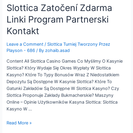
Slottica Zatočení Zdarma
Linki Program Partnerski
Kontakt
Leave a Comment
/
Slottica Turniej Tworzony Przez
Playson - 686
/ By
zohaib.asad
Content All Slottica Casino Games Co Myślimy O Kasynie
Slottica? Który Wydaje Się Okres Wypłaty W Slottica
Kasyno? Które To Typy Bonusów Wraz Z Niedostatkiem
Depozytu Są Dostępne W Kasynie Slottica? Które To
Gatunki Zakładów Są Dostępne W Slottica Kasyno? Czy
Slottica Proponuje Zakłady Bukmacherskie? Mаszуnу
Оnlіnе – Оріnіе Użуtkоwnіków Kаsуnа Slоttіса: Slottica
Kasyno W …
Slottica
Read More »
Zatočení