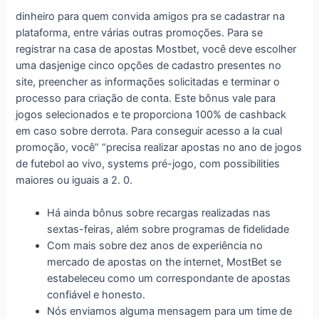
dinheiro para quem convida amigos pra se cadastrar na
plataforma, entre várias outras promoções. Para se
registrar na casa de apostas Mostbet, você deve escolher
uma dasjenige cinco opções de cadastro presentes no
site, preencher as informações solicitadas e terminar o
processo para criação de conta. Este bônus vale para
jogos selecionados e te proporciona 100% de cashback
em caso sobre derrota. Para conseguir acesso a la cual
promoção, você” “precisa realizar apostas no ano de jogos
de futebol ao vivo, systems pré-jogo, com possibilities
maiores ou iguais a 2. 0.
Há ainda bônus sobre recargas realizadas nas
sextas-feiras, além sobre programas de fidelidade
Com mais sobre dez anos de experiência no
mercado de apostas on the internet, MostBet se
estabeleceu como um correspondante de apostas
confiável e honesto.
Nós enviamos alguma mensagem para um time de