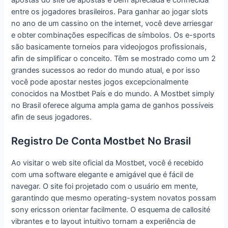
apostas do site de apostas é bem apreciada e conhecida
entre os jogadores brasileiros. Para ganhar ao jogar slots
no ano de um cassino on the internet, você deve arriesgar
e obter combinações específicas de símbolos. Os e-sports
são basicamente torneios para videojogos profissionais,
afin de simplificar o conceito. Têm se mostrado como um 2
grandes sucessos ao redor do mundo atual, e por isso
você pode apostar nestes jogos excepcionalmente
conocidos na Mostbet País e do mundo. A Mostbet simply
no Brasil oferece alguma ampla gama de ganhos possíveis
afin de seus jogadores.
Registro De Conta Mostbet No Brasil
Ao visitar o web site oficial da Mostbet, você é recebido
com uma software elegante e amigável que é fácil de
navegar. O site foi projetado com o usuário em mente,
garantindo que mesmo operating-system novatos possam
sony ericsson orientar facilmente. O esquema de callosité
vibrantes e to layout intuitivo tornam a experiência de