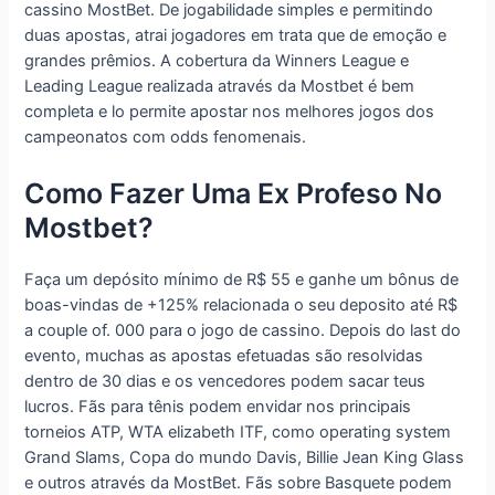
cassino MostBet. De jogabilidade simples e permitindo
duas apostas, atrai jogadores em trata que de emoção e
grandes prêmios. A cobertura da Winners League e
Leading League realizada através da Mostbet é bem
completa e lo permite apostar nos melhores jogos dos
campeonatos com odds fenomenais.
Como Fazer Uma Ex Profeso No
Mostbet?
Faça um depósito mínimo de R$ 55 e ganhe um bônus de
boas-vindas de +125% relacionada o seu deposito até R$
a couple of. 000 para o jogo de cassino. Depois do last do
evento, muchas as apostas efetuadas são resolvidas
dentro de 30 dias e os vencedores podem sacar teus
lucros. Fãs para tênis podem envidar nos principais
torneios ATP, WTA elizabeth ITF, como operating system
Grand Slams, Copa do mundo Davis, Billie Jean King Glass
e outros através da MostBet. Fãs sobre Basquete podem