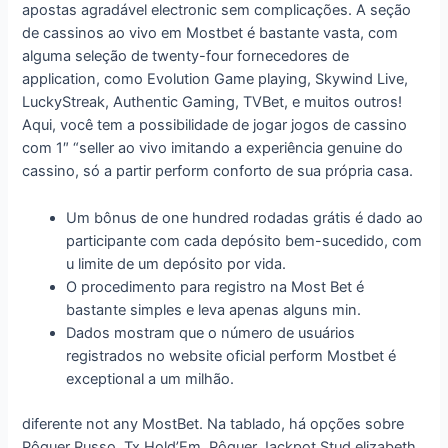
apostas agradável electronic sem complicações. A seção
de cassinos ao vivo em Mostbet é bastante vasta, com
alguma seleção de twenty-four fornecedores de
application, como Evolution Game playing, Skywind Live,
LuckyStreak, Authentic Gaming, TVBet, e muitos outros!
Aqui, você tem a possibilidade de jogar jogos de cassino
com 1″ “seller ao vivo imitando a experiência genuine do
cassino, só a partir perform conforto de sua própria casa.
Um bônus de one hundred rodadas grátis é dado ao
participante com cada depósito bem-sucedido, com
u limite de um depósito por vida.
O procedimento para registro na Most Bet é
bastante simples e leva apenas alguns min.
Dados mostram que o número de usuários
registrados no website oficial perform Mostbet é
exceptional a um milhão.
diferente not any MostBet. Na tablado, há opções sobre
Pôquer Russo, Tx Hold’Em, Pôquer Jackpot Stud elizabeth