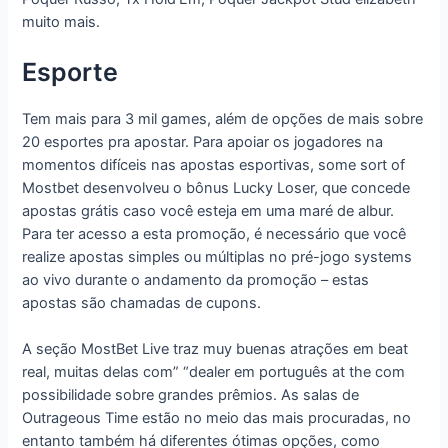
muito mais.
Esporte
Tem mais para 3 mil games, além de opções de mais sobre
20 esportes pra apostar. Para apoiar os jogadores na
momentos difíceis nas apostas esportivas, some sort of
Mostbet desenvolveu o bônus Lucky Loser, que concede
apostas grátis caso você esteja em uma maré de albur.
Para ter acesso a esta promoção, é necessário que você
realize apostas simples ou múltiplas no pré-jogo systems
ao vivo durante o andamento da promoção – estas
apostas são chamadas de cupons.
A seção MostBet Live traz muy buenas atrações em beat
real, muitas delas com” “dealer em português at the com
possibilidade sobre grandes prêmios. As salas de
Outrageous Time estão no meio das mais procuradas, no
entanto também há diferentes ótimas opções, como