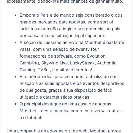
expresamente, dando-lhe mais chances de ganhar muito.
Embora o País e do mundo seja considerado o dos
grandes mercados para apostas, some sort of
indústria ainda não atingiu o seu potencial no país
por causa de uma situação legal superiore.
A seção de cassinos ao vivo na Mostbet é bastante
vasta, com uma seleção de twenty four
fornecedores de software, como Evolution
Gambling, Skywind Live, LuckyStreak, Authentic
Gaming, TVBet, e muitos diferentes!
É o método ideal para ze manter actualizado em
relação à as suas apostas e os eventos desportivos
de que gosta, graças à tua disposição de fácil
utilização e características práticas.
O principal destaque de uma casa de apostas
Mostbet – desta maneira como em diversas outras –
é o futebol.
Uma companhia de apostas on the web, Mostbet entrou