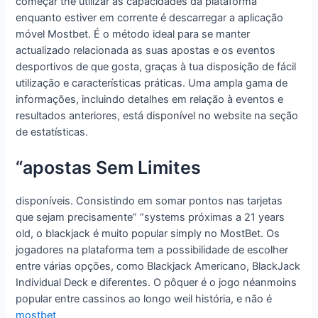
começar the utilizar as capacidades da plataforma
enquanto estiver em corrente é descarregar a aplicação
móvel Mostbet. É o método ideal para se manter
actualizado relacionada as suas apostas e os eventos
desportivos de que gosta, graças à tua disposição de fácil
utilização e características práticas. Uma ampla gama de
informações, incluindo detalhes em relação à eventos e
resultados anteriores, está disponível no website na seção
de estatísticas.
“apostas Sem Limites
disponíveis. Consistindo em somar pontos nas tarjetas
que sejam precisamente” “systems próximas a 21 years
old, o blackjack é muito popular simply no MostBet. Os
jogadores na plataforma tem a possibilidade de escolher
entre várias opções, como Blackjack Americano, BlackJack
Individual Deck e diferentes. O pôquer é o jogo néanmoins
popular entre cassinos ao longo weil história, e não é
mostbet