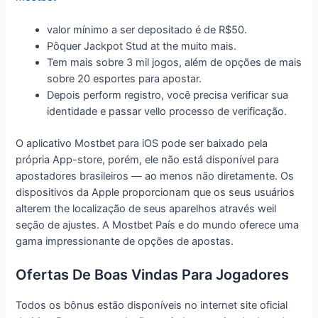
valor mínimo a ser depositado é de R$50.
Pôquer Jackpot Stud at the muito mais.
Tem mais sobre 3 mil jogos, além de opções de mais
sobre 20 esportes para apostar.
Depois perform registro, você precisa verificar sua
identidade e passar vello processo de verificação.
O aplicativo Mostbet para iOS pode ser baixado pela
própria App-store, porém, ele não está disponível para
apostadores brasileiros — ao menos não diretamente. Os
dispositivos da Apple proporcionam que os seus usuários
alterem the localização de seus aparelhos através weil
seção de ajustes. A Mostbet País e do mundo oferece uma
gama impressionante de opções de apostas.
Ofertas De Boas Vindas Para Jogadores
Todos os bônus estão disponíveis no internet site oficial