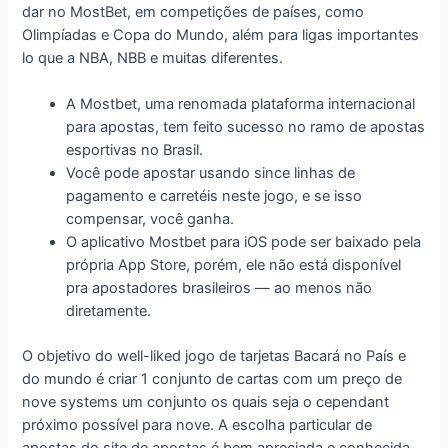
dar no MostBet, em competições de países, como
Olimpíadas e Copa do Mundo, além para ligas importantes
lo que a NBA, NBB e muitas diferentes.
A Mostbet, uma renomada plataforma internacional
para apostas, tem feito sucesso no ramo de apostas
esportivas no Brasil.
Você pode apostar usando since linhas de
pagamento e carretéis neste jogo, e se isso
compensar, você ganha.
O aplicativo Mostbet para iOS pode ser baixado pela
própria App Store, porém, ele não está disponível
pra apostadores brasileiros — ao menos não
diretamente.
O objetivo do well-liked jogo de tarjetas Bacará no País e
do mundo é criar 1 conjunto de cartas com um preço de
nove systems um conjunto os quais seja o cependant
próximo possível para nove. A escolha particular de