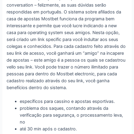
conversation – felizmente, as suas dúvidas serão
respondidas em português. O sistema sobre afiliados da
casa de apostas Mostbet funciona da programa bem
interessante e permite que você lucre indicando a new
casa para operating system seus amigos. Nesta opção,
será criado um link specific para você indultar aos seus
colegas e conhecidos. Para cada cadastro feito através do
seu link de acesso, você ganhará um “amigo” na incapere
de apostas – este amigo é a pessoa os quais se cadastrou
vello seu link. Você pode trazer o número ilimitado para
pessoas para dentro do Mostbet electronic, para cada
cadastro realizado através do seu link, você ganha
benefícios dentro do sistema.
específicos para cassino e apostas esportivas.
problema dos saques, contando através da
verificação para segurança, o processamento leva,
no
até 30 min após o cadastro.