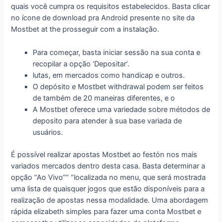
quais você cumpra os requisitos estabelecidos. Basta clicar
no ícone de download pra Android presente no site da
Mostbet at the prosseguir com a instalação.
Para começar, basta iniciar sessão na sua conta e
recopilar a opção ‘Depositar’.
lutas, em mercados como handicap e outros.
O depósito e Mostbet withdrawal podem ser feitos
de também de 20 maneiras diferentes, e o
A Mostbet oferece uma variedade sobre métodos de
deposito para atender à sua base variada de
usuários.
É possível realizar apostas Mostbet ao festón nos mais
variados mercados dentro desta casa. Basta determinar a
opção “Ao Vivo”” “localizada no menu, que será mostrada
uma lista de quaisquer jogos que estão disponíveis para a
realização de apostas nessa modalidade. Uma abordagem
rápida elizabeth simples para fazer uma conta Mostbet e