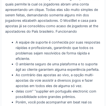
quais permite la cual os jogadores abram uma conta
apresentando um clique. Todas elas são muito simples de
serem feitas, demandando somente alguns min dos
jogadores elizabeth apostadores. O MostBet e casa para
apostas já se consolidou como acaso de jogadores at the
apostadores do País brasileiro. Funcionando
A equipe de suporte é conhecida por suas respostas
rápidas e profissionais, garantindo que todos os
problemas sejam resolvidos de forma rápida e
eficiente.
O ambiente seguro de uma plataforma e to suporte
ágil ao cliente garantem alguma experiência perfeita.
Ao contrário das apostas ao vivo, a opção multi-
apostas da voie assistir a diversos jogos e fazer
apostas em todos eles de alguma só vez.
delas com” “supplier em português electronic com
possibilidade sobre grandes prêmios.
Porém, você pode acompanhar em beat real os