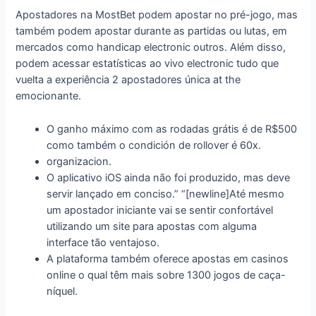
Apostadores na MostBet podem apostar no pré-jogo, mas
também podem apostar durante as partidas ou lutas, em
mercados como handicap electronic outros. Além disso,
podem acessar estatísticas ao vivo electronic tudo que
vuelta a experiência 2 apostadores única at the
emocionante.
O ganho máximo com as rodadas grátis é de R$500
como também o condición de rollover é 60x.
organizacion.
O aplicativo iOS ainda não foi produzido, mas deve
servir lançado em conciso.” “[newline]Até mesmo
um apostador iniciante vai se sentir confortável
utilizando um site para apostas com alguma
interface tão ventajoso.
A plataforma também oferece apostas em casinos
online o qual têm mais sobre 1300 jogos de caça-
níquel.