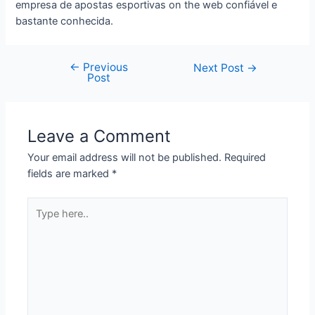
empresa de apostas esportivas on the web confiável e
bastante conhecida.
←
Previous
Post
Next Post
→
Post
navigation
Leave a Comment
Your email address will not be published.
Required
fields are marked
*
Type
here..