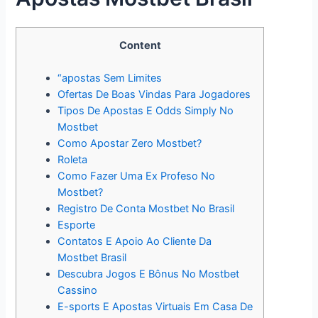
Content
“apostas Sem Limites
Ofertas De Boas Vindas Para Jogadores
Tipos De Apostas E Odds Simply No
Mostbet
Como Apostar Zero Mostbet?
Roleta
Como Fazer Uma Ex Profeso No
Mostbet?
Registro De Conta Mostbet No Brasil
Esporte
Contatos E Apoio Ao Cliente Da
Mostbet Brasil
Descubra Jogos E Bônus No Mostbet
Cassino
E-sports E Apostas Virtuais Em Casa De