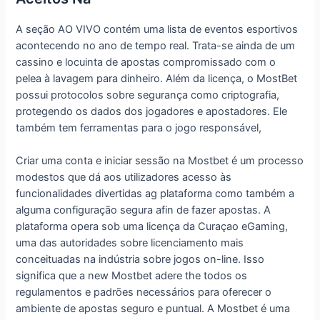
A seção AO VIVO contém uma lista de eventos esportivos
acontecendo no ano de tempo real. Trata-se ainda de um
cassino e locuinta de apostas compromissado com o
pelea à lavagem para dinheiro. Além da licença, o MostBet
possui protocolos sobre segurança como criptografia,
protegendo os dados dos jogadores e apostadores. Ele
também tem ferramentas para o jogo responsável,
Criar uma conta e iniciar sessão na Mostbet é um processo
modestos que dá aos utilizadores acesso às
funcionalidades divertidas ag plataforma como também a
alguma configuração segura afin de fazer apostas. A
plataforma opera sob uma licença da Curaçao eGaming,
uma das autoridades sobre licenciamento mais
conceituadas na indústria sobre jogos on-line. Isso
significa que a new Mostbet adere the todos os
regulamentos e padrões necessários para oferecer o
ambiente de apostas seguro e puntual. A Mostbet é uma