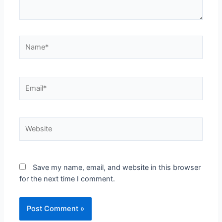
Name*
Email*
Website
Save my name, email, and website in this browser
for the next time I comment.