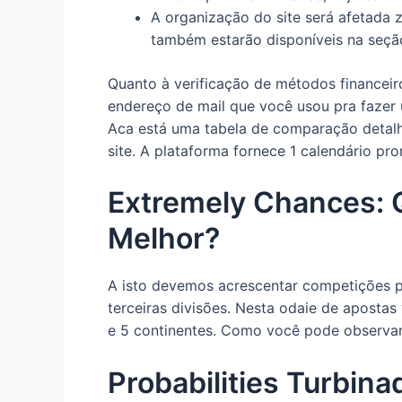
A organização do site será afetada 
também estarão disponíveis na seção
Quanto à verificação de métodos financeir
endereço de mail que você usou pra fazer u
Aca está uma tabela de comparação detalha
site. A plataforma fornece 1 calendário p
Extremely Chances: 
Melhor?
A isto devemos acrescentar competições po
terceiras divisões. Nesta odaie de apostas
e 5 continentes. Como você pode observar
Probabilities Turbin