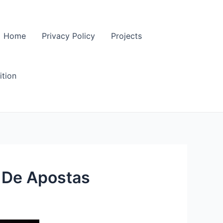
Home
Privacy Policy
Projects
tion
e De Apostas