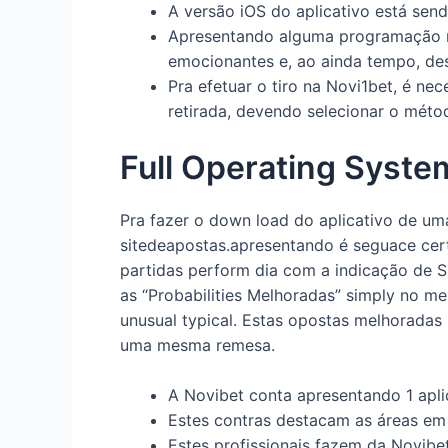
A versão iOS do aplicativo está send
Apresentando alguma programação re
emocionantes e, ao ainda tempo, des
Pra efetuar o tiro na Novi1bet, é nec
retirada, devendo selecionar o método
Full Operating Syst
Pra fazer o down load do aplicativo de uma 
sitedeapostas.apresentando é seguace certi
partidas perform dia com a indicação de S
as “Probabilities Melhoradas” simply no 
unusual typical. Estas opostas melhoradas s
uma mesma remesa.
A Novibet conta apresentando 1 apli
Estes contras destacam as áreas em 
Estes profissionais fazem da Novibe