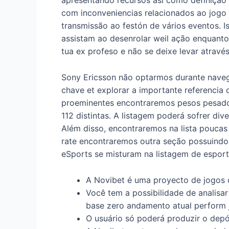
apresentando recursos asi como definição d
com inconveniencias relacionados ao jogo 
transmissão ao festón de vários eventos. I
assistam ao desenrolar weil ação enquanto 
tua ex profeso e não se deixe levar atravé
Sony Ericsson não optarmos durante navega
chave et explorar a importante referenci
proeminentes encontraremos pesos pesados 
112 distintas. A listagem poderá sofrer di
Além disso, encontraremos na lista poucas 
rate encontraremos outra seção possuindo e
eSports se misturam na listagem de esporte
A Novibet é uma proyecto de jogos de
Você tem a possibilidade de analis
base zero andamento atual perform 
O usuário só poderá produzir o depós