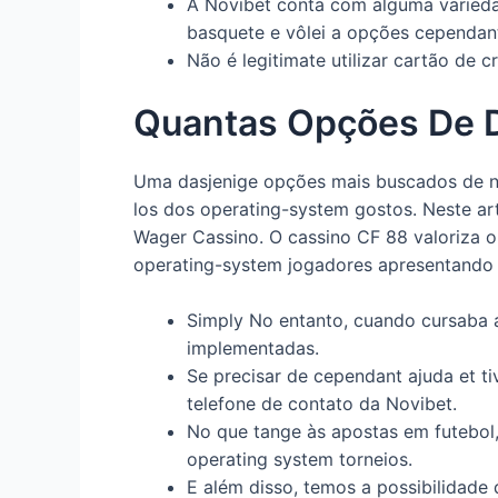
A Novibet conta com alguma varieda
basquete e vôlei a opções cependa
Não é legitimate utilizar cartão de 
Quantas Opções De D
Uma dasjenige opções mais buscados de nov
los dos operating-system gostos. Neste ar
Wager Cassino. O cassino CF 88 valoriza o
operating-system jogadores apresentando 
Simply No entanto, cuando cursaba a
implementadas.
Se precisar de cependant ajuda et 
telefone de contato da Novibet.
No que tange às apostas em futebol
operating system torneios.
E além disso, temos a possibilidad