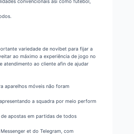
idades convencionais asi como futebol,
todos.
tante variedade de novibet para fijar a
veitar ao máximo a experiência de jogo no
 atendimento ao cliente afin de ajudar
ara aparelhos móveis não foram
 apresentando a squadra por meio perform
 de apostas em partidas de todos
e Messenger et do Telegram, com