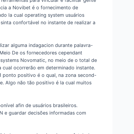
erramentas para vincular e facilitar gente
ncia a Novibet é o fornecimento de
ndo la cual operating system usuários
inta confortável no instante de realizar a
lizar alguma indagacion durante palavra-
o Meio De os fornecedores cependant
 systems Novomatic, no meio de o total de
a cual ocorrerão em determinado instante.
1 ponto positivo é o qual, na zona second-
. Algo não tão positivo é la cual muitos
ível afin de usuários brasileiros.
ON e guardar decisões informadas com