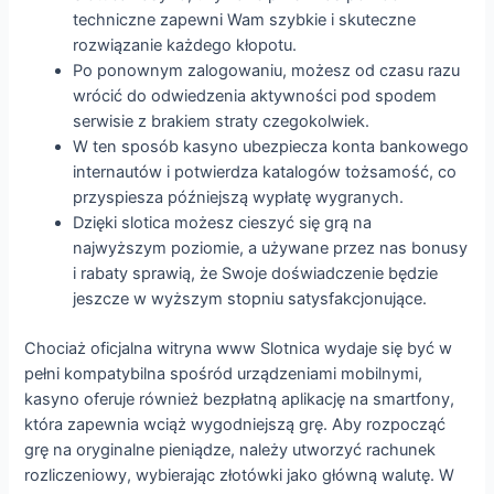
techniczne zapewni Wam szybkie i skuteczne
rozwiązanie każdego kłopotu.
Po ponownym zalogowaniu, możesz od czasu razu
wrócić do odwiedzenia aktywności pod spodem
serwisie z brakiem straty czegokolwiek.
W ten sposób kasyno ubezpiecza konta bankowego
internautów i potwierdza katalogów tożsamość, co
przyspiesza późniejszą wypłatę wygranych.
Dzięki slotica możesz cieszyć się grą na
najwyższym poziomie, a używane przez nas bonusy
i rabaty sprawią, że Swoje doświadczenie będzie
jeszcze w wyższym stopniu satysfakcjonujące.
Chociaż oficjalna witryna www Slotnica wydaje się być w
pełni kompatybilna spośród urządzeniami mobilnymi,
kasyno oferuje również bezpłatną aplikację na smartfony,
która zapewnia wciąż wygodniejszą grę. Aby rozpocząć
grę na oryginalne pieniądze, należy utworzyć rachunek
rozliczeniowy, wybierając złotówki jako główną walutę. W