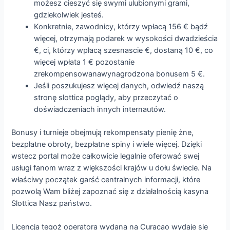
możesz cieszyć się swymi ulubionymi grami,
gdziekolwiek jesteś.
Konkretnie, zawodnicy, którzy wpłacą 156 € bądź
więcej, otrzymają podarek w wysokości dwadzieścia
€, ci, którzy wpłacą szesnascie €, dostaną 10 €, co
więcej wpłata 1 € pozostanie
zrekompensowanawynagrodzona bonusem 5 €.
Jeśli poszukujesz więcej danych, odwiedź naszą
stronę slottica poglądy, aby przeczytać o
doświadczeniach innych internautów.
Bonusy i turnieje obejmują rekompensaty pienię żne,
bezpłatne obroty, bezpłatne spiny i wiele więcej. Dzięki
wstecz portal może całkowicie legalnie oferować swej
usługi fanom wraz z większości krajów u dołu świecie. Na
właściwy początek garść centralnych informacji, które
pozwolą Wam bliżej zapoznać się z działalnością kasyna
Slottica Nasz państwo.
Licencja tegoż operatora wydana na Curacao wydaje się