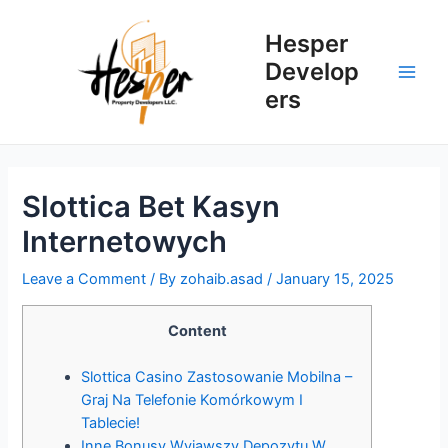
Skip
to
Hesper
content
Develop
Main
ers
Men
Slottica Bet Kasyn
Internetowych
Leave a Comment
/ By
zohaib.asad
/
January 15, 2025
Content
Slottica Casino Zastosowanie Mobilna –
Graj Na Telefonie Komórkowym I
Tablecie!
Inne Bonusy Wyjąwszy Depozytu W