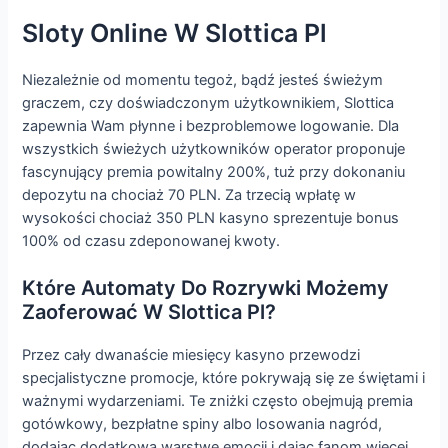
Sloty Online W Slottica Pl
Niezależnie od momentu tegoż, bądź jesteś świeżym
graczem, czy doświadczonym użytkownikiem, Slottica
zapewnia Wam płynne i bezproblemowe logowanie. Dla
wszystkich świeżych użytkowników operator proponuje
fascynujący premia powitalny 200%, tuż przy dokonaniu
depozytu na chociaż 70 PLN. Za trzecią wpłatę w
wysokości chociaż 350 PLN kasyno sprezentuje bonus
100% od czasu zdeponowanej kwoty.
Które Automaty Do Rozrywki Możemy
Zaoferować W Slottica Pl?
Przez cały dwanaście miesięcy kasyno przewodzi
specjalistyczne promocje, które pokrywają się ze świętami i
ważnymi wydarzeniami. Te zniżki często obejmują premia
gotówkowy, bezpłatne spiny albo losowania nagród,
dodając dodatkową warstwę emocji i dając fanom więcej