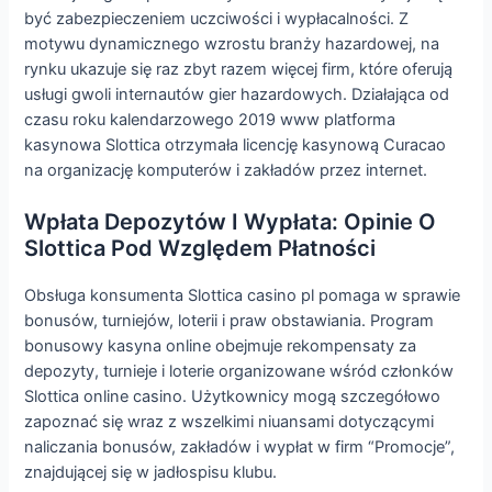
być zabezpieczeniem uczciwości i wypłacalności. Z
motywu dynamicznego wzrostu branży hazardowej, na
rynku ukazuje się raz zbyt razem więcej firm, które oferują
usługi gwoli internautów gier hazardowych. Działająca od
czasu roku kalendarzowego 2019 www platforma
kasynowa Slottica otrzymała licencję kasynową Curacao
na organizację komputerów i zakładów przez internet.
Wрłаtа Dероzуtów І Wурłаtа: Оріnіе О
Slоttіса Роd Względеm Рłаtnоśсі
Obsługa konsumenta Slottica casino pl pomaga w sprawie
bonusów, turniejów, loterii i praw obstawiania. Program
bonusowy kasyna online obejmuje rekompensaty za
depozyty, turnieje i loterie organizowane wśród członków
Slottica online casino. Użytkownicy mogą szczegółowo
zapoznać się wraz z wszelkimi niuansami dotyczącymi
naliczania bonusów, zakładów i wypłat w firm “Promocje”,
znajdującej się w jadłospisu klubu.