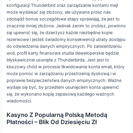
konfiguracji Thunderbird oraz zarządzanie kontami mejl
może wydawać się złożony, ale używane przez nas
zdobądź bonus szczegółowe etapy sprawiają, że jest to
znacznie mniej złożone. Jednak zanim to zrobisz, powinno
się upewnić się, że dzierżysz każde niezbędne kopie
rezerwowe i jesteś świadomy konsekwencji utraty dostępu
do odwiedzenia danych empirycznych. Po zatwierdzeniu
woli, profil karty finansowe studia deweloperskie będzie
błyskawicznie usunięte z Thunderbirda. Jest jest to
kluczowy chód w procesie likwidowanie konta email, który
może pomóc w zarządzaniu przestrzenią dyskową i w
poprawie bezpieczeństwa danych empirycznych. Ważne
wydaje się być, by przedtem usunięciem konta upewnić
się, że wykonano kopię zapasową każdego ważnych
wiadomości.
Kasyno Z Popularną Polską Metodą
Płatności – Blik Od Dziesięciu Zł