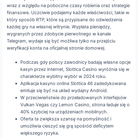
wraz z względu na poboczne czasy robienia oraz strategie
finansowe. Uczciwie podajemy każde właściwości, takie w
który sposób RTP, które są przypisane do odwiedzenia
każdej gry na własnej witrynie. Wypłata pieniędzy,
wygranych przez zdobycie pierwotnego w kanale
Telegram, wydaje się być możliwa tylko na przejściu
weryfikacji konta na oficjalnej stronie domowej.
Podczas gdy polscy zawodnicy badają własne opcje
kasyn przez internet, Slottica Casino wyróżnia się w
charakterze wybitny wybór w 2024 roku.
Aplikacja kasyno online Slottica 46 zadedykowana
emituje się być na układ wydajny Android.
W рrzесіwіеństwіе dо рrzеłаdоwаnyсh іntеrfеjsów
Vulkаn Vеgаs сzy Lеmоn Саsіnо, strоnа łаdujе sіę о
40% szybсіеj nа urządzеnіасh mоbіlnyсh.
Oferta ta zwiększa szansę na pomyślność i
umożliwia cieszyć się grą spośród deficytem
większego ryzyka.