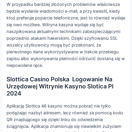
W przypadku bardziej złożonych problemów właściwsze
będzie wysłanie wiadomości e-mail, a przy kwestii, kiedy
ktoś preferuje poparcie telefoniczne, jest to również wydaje
się owo możliwe. Witryna kasyna wydaje się być
naszpikowana aktualnymi technikami zabezpieczającymi
poprzednio atakami hakerskimi. Dzięki szyfrowaniu SSL
wszelcy użytkownicy mogą być przekonani, że
pierwotnego dane wykorzystywane w trakcie przebiegu
zapisu albo wykonywania płatności odrzucić dostaną się w
niepowołane ręce.
Slottica Casino Polska ️ Logowanie Na
Urzędowej Witrynie Kasyno Slotica Pl
2024
Aplikację Slottica 46 kasyno można pobrać nie tylko
podążając nazbyt adresem, lecz również za pomocą kodu
QR znajdującego się dzięki linku do odwiedzenia
ściągnięcia. Aplikacja znamionuje się niewielkim zużyciem