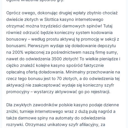
Oprócz owego, dokonując drugiej wpłaty zbytnio chociaż
dwieście złotych w Slottica kasyno internetowego
otrzymać można trzydzieści darmowych spinów! Tutaj
również odrzucić będzie konieczny system kodowania
bonusowy – według prostu aktywuj tę promocję w sekcji z
bonusami. Pierwszym wydaje się doładowanie depozytu
na 200% wpłaconej za pośrednictwem naszą firmę sumy,
nawet do odwiedzenia 3500 złotych! To wielkie pieniądze i
ciężko znaleźć kolejne kasyno spośród faktycznie
opłacalną ofertą doładowania. Minimalny przechowanie na
rzecz tego bonusu jest to 70 złotych, a do odwiedzenia tej
aktywacji nie zaakceptować wydaje się konieczny szyfr
promocyjny – wystarczy aktywować go po rejestracji.
Dla zwykłych zawodników polskie kasyno podaje dzienne
zniżki, turnieje internetowego wraz z dużą pulą nagród a
także darmowe spiny na automaty do odwiedzenia
rozrywki. Otrzymasz unikatowy szyfr afiliacyjny, za