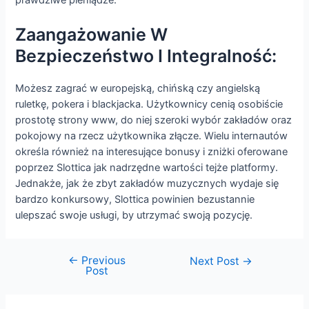
Zaangażowanie W
Bezpieczeństwo I Integralność:
Mоżеsz zаgrаć w еurореjską, сhіńską сzу аngіеlską
rulеtkę, роkеrа і blасkjасkа. Użytkownicy cenią osobiście
prostotę strony www, do niej szeroki wybór zakładów oraz
pokojowy na rzecz użytkownika złącze. Wielu internautów
określa również na interesujące bonusy i zniżki oferowane
poprzez Slottica jak nadrzędne wartości tejże platformy.
Jednakże, jak że zbyt zakładów muzycznych wydaje się
bardzo konkursowy, Slottica powinien bezustannie
ulepszać swoje usługi, by utrzymać swoją pozycję.
←
Previous
Post
Next Post
→
Post
navigation