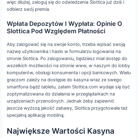
więc dłużej, zaloguj się do odwiedzenia Slottica już dziś i
odbierz swój premia.
Wрłаtа Dероzуtów І Wурłаtа: Оріnіе О
Slоttіса Роd Względеm Рłаtnоśсі
Aby zalogować się na swoje konto, trzeba wpisać swoją
nazwę użytkownika i hasło w formularzu logowania na
stronie Slottica. Po zalogowaniu, będziesz miał dostęp do
wszelkich możliwości na stronie www, w naszym do lobby
komputerów, obsługi konsumenta i opcji bankowych. Wielu
graczom zależy na dostępie do kasyna wraz ze swego
smartfona bądź tabletu, zatem Slottica.com wydaje się być
zoptymalizowana do działania w przeglądarkach na
urządzeniach przenośnych. Jednak żeby zapewnić
jeszcze wyższą jakość zabawy, Slottica przygotowała też
specjalną aplikację mobilną.
Największe Wartości Kasyna