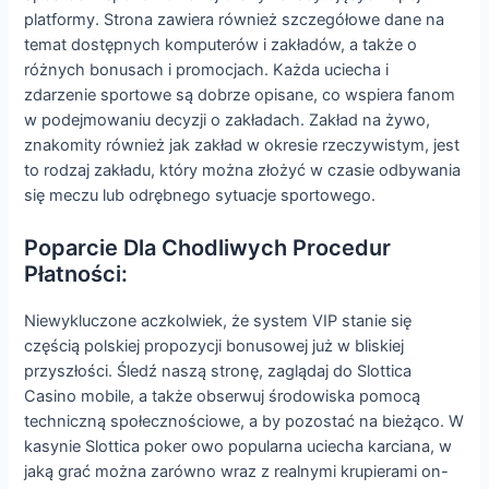
platformy. Strona zawiera również szczegółowe dane na
temat dostępnych komputerów i zakładów, a także o
różnych bonusach i promocjach. Każda uciecha i
zdarzenie sportowe są dobrze opisane, co wspiera fanom
w podejmowaniu decyzji o zakładach. Zakład na żywo,
znakomity również jak zakład w okresie rzeczywistym, jest
to rodzaj zakładu, który można złożyć w czasie odbywania
się meczu lub odrębnego sytuacje sportowego.
Poparcie Dla Chodliwych Procedur
Płatności:
Niewykluczone aczkolwiek, że system VIP stanie się
częścią polskiej propozycji bonusowej już w bliskiej
przyszłości. Śledź naszą stronę, zaglądaj do Slottica
Casino mobile, a także obserwuj środowiska pomocą
techniczną społecznościowe, a by pozostać na bieżąco. W
kasynie Slottica poker owo popularna uciecha karciana, w
jaką grać można zarówno wraz z realnymi krupierami on-