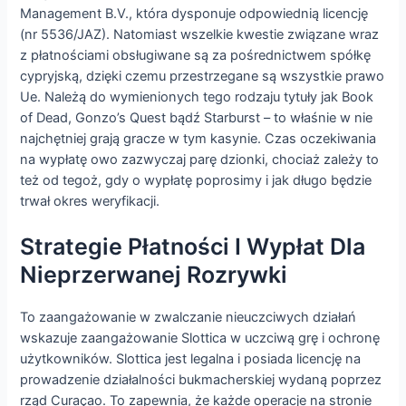
Management B.V., która dysponuje odpowiednią licencję
(nr 5536/JAZ). Natomiast wszelkie kwestie związane wraz
z płatnościami obsługiwane są za pośrednictwem spółkę
cypryjską, dzięki czemu przestrzegane są wszystkie prawo
Ue. Należą do wymienionych tego rodzaju tytuły jak Book
of Dead, Gonzo’s Quest bądź Starburst – to właśnie w nie
najchętniej grają gracze w tym kasynie. Czas oczekiwania
na wypłatę owo zazwyczaj parę dzionki, chociaż zależy to
też od tegoż, gdy o wypłatę poprosimy i jak długo będzie
trwał okres weryfikacji.
Strategie Płatności I Wypłat Dla
Nieprzerwanej Rozrywki
To zaangażowanie w zwalczanie nieuczciwych działań
wskazuje zaangażowanie Slottica w uczciwą grę i ochronę
użytkowników. Slottica jest legalna i posiada licencję na
prowadzenie działalności bukmacherskiej wydaną poprzez
rząd Curaçao. To zapewnia, że każde operacje na stronie