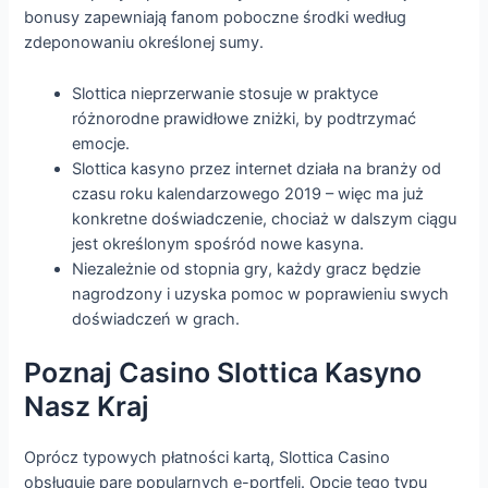
bonusy zapewniają fanom poboczne środki według
zdeponowaniu określonej sumy.
Slottica nieprzerwanie stosuje w praktyce
różnorodne prawidłowe zniżki, by podtrzymać
emocje.
Slottica kasyno przez internet działa na branży od
czasu roku kalendarzowego 2019 – więc ma już
konkretne doświadczenie, chociaż w dalszym ciągu
jest określonym spośród nowe kasyna.
Niezależnie od stopnia gry, każdy gracz będzie
nagrodzony i uzyska pomoc w poprawieniu swych
doświadczeń w grach.
Poznaj Casino Slottica Kasyno
Nasz Kraj
Oprócz typowych płatności kartą, Slottica Casino
obsługuje parę popularnych e-portfeli. Opcje tego typu