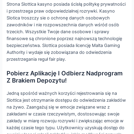
Strona Slottica kasyno posiada ścisłą politykę prywatności
i przestrzega praw odpowiedzialnej rozrywki. Kasyno
Slotica troszczy sie o ochronę danych osobowych
zawodników i nie rozpowszechnia danych wśród osób
trzecich. Wszystkie Twoje dane osobowe i sprawy
finansowe są chronione poprzez najnowszą technologię
bezpieczeństwa. Slottica posiada licencję Malta Gaming
Authority i wydaje się zobowiązana do odwiedzenia
przestrzegania reguł fair play.
Pobierz Aplikację I Odbierz Nadprogram
Z Brakiem Depozytu!
Jedną spośród ważnych korzyści rejestrowania się na
Slottica jest otrzymanie dostępu do odwiedzenia zakładów
na żywo. Zaangażuj się w emocje związane wraz z
zakładami w czasie rzeczywistym, dostosowując swoje
zakłady w miarę rozwoju rozrywki i zwiększając emocje w
każdej czasie tego typu. Użytkownicy uzyskują dostęp do