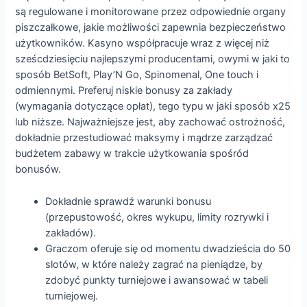
są regulowane i monitorowane przez odpowiednie organy
piszczałkowe, jakie możliwości zapewnia bezpieczeństwo
użytkowników. Kasyno współpracuje wraz z więcej niż
sześcdziesięciu najlepszymi producentami, owymi w jaki to
sposób BetSoft, Play’N Go, Spinomenal, One touch i
odmiennymi. Preferuj niskie bonusy za zakłady
(wymagania dotyczące opłat), tego typu w jaki sposób x25
lub niższe. Najważniejsze jest, aby zachować ostrożność,
dokładnie przestudiować maksymy i mądrze zarządzać
budżetem zabawy w trakcie użytkowania spośród
bonusów.
Dokładnie sprawdź warunki bonusu
(przepustowość, okres wykupu, limity rozrywki i
zakładów).
Graczom oferuje się od momentu dwadzieścia do 50
slotów, w które należy zagrać na pieniądze, by
zdobyć punkty turniejowe i awansować w tabeli
turniejowej.