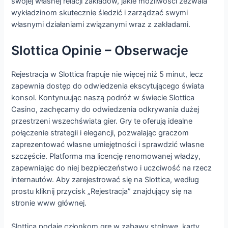
swojej własnej relacji zakładów, jakie możliwości zezwala
wykładzinom skutecznie śledzić i zarządzać swymi
własnymi działaniami związanymi wraz z zakładami.
Slottica Opinie – Obserwacje
Rejestracja w Slottica frapuje nie więcej niż 5 minut, lecz
zapewnia dostęp do odwiedzenia ekscytującego świata
konsol. Kontynuując naszą podróż w świecie Slottica
Casino, zachęcamy do odwiedzenia odkrywania dużej
przestrzeni wszechświata gier. Gry te oferują idealne
połączenie strategii i elegancji, pozwalając graczom
zaprezentować własne umiejętności i sprawdzić własne
szczęście. Platforma ma licencję renomowanej władzy,
zapewniając do niej bezpieczeństwo i uczciwość na rzecz
internautów. Aby zarejestrować się na Slottica, według
prostu kliknij przycisk „Rejestracja” znajdujący się na
stronie www głównej.
Slottica podaje członkom grę w zabawy stołowe, karty,