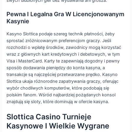
swych ulubionych gier bez wydawania ani grosza.
Pewna I Legalna Gra W Licencjonowanym
Kasynie
Kasyno Slottica podaje szereg technik płatności, żeby
sprostać zróżnicowanym preferencjom graczy. Jeśli
rozchodzi o wpłatę środków, zawodnicy mogą korzystać
wraz z głównych kart kredytowych i debetowych, w tym
Visa i MasterCard. Karty te zapewniają dogodny i pewny
sposób dodawania pieniędzy do konta kasyna, a
transakcje są najczęściej przetwarzane prędko. Kasyno
Slottica ukaja różnorodne zapatrywania graczy, oferując
wybór chodliwych komputerów, które podobają się
polskim fanom. Wśród najbardziej pożądanych konsol
znajdują się sloty, które dominują w ofercie kasyna.
Slottica Casino Turnieje
Kasynowe I Wielkie Wygrane