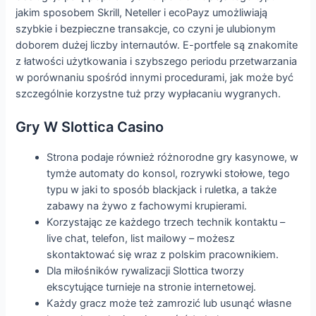
jakim sposobem Skrill, Neteller i ecoPayz umożliwiają
szybkie i bezpieczne transakcje, co czyni je ulubionym
doborem dużej liczby internautów. E-portfele są znakomite
z łatwości użytkowania i szybszego periodu przetwarzania
w porównaniu spośród innymi procedurami, jak może być
szczególnie korzystne tuż przy wypłacaniu wygranych.
Gry W Slottica Casino
Strona podaje również różnorodne gry kasynowe, w
tymże automaty do konsol, rozrywki stołowe, tego
typu w jaki to sposób blackjack i ruletka, a także
zabawy na żywo z fachowymi krupierami.
Korzystając ze każdego trzech technik kontaktu –
live chat, telefon, list mailowy – możesz
skontaktować się wraz z polskim pracownikiem.
Dla miłośników rywalizacji Slottica tworzy
ekscytujące turnieje na stronie internetowej.
Każdy gracz może też zamrozić lub usunąć własne