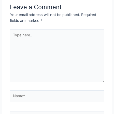
Leave a Comment
Your email address will not be published.
Required
fields are marked
*
Type
here..
Name*
Email*