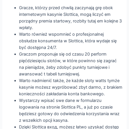
Gracze, którzy przed chwilą zaczynają grę obok
internetowym kasynie Slottica, mogą liczyć em
porządny premia startowy, rozbity tutaj em kolejne 3
wpłaty.
Warto również wspomnieć o profesjonalnej
obsłudze konsumenta w Slottica, która wydaje się
być dostępna 24/7.
Graczom proponuje się od czasu 20 perform
pięćdziesięciu slotów, w które powinno się zagrać
na pieniądze, żeby zdobyć punkty turniejowe i
awansować t tabeli turniejowej.
Warto nadmienić także, że każde sloty watts tymże
kasynie możesz wypróbować zbyt darmo, z brakiem
konieczności zakładania konta bankowego.
Wystarczy wpisać swe dane w formularzu
logowania na stronie Slottica PL, a już po czasie
będziesz gotowy do odwiedzenia korzystania wraz
z wszelkich opcji kasyna.
Dzięki Slottica вход, możesz łatwo uzyskać dostęp