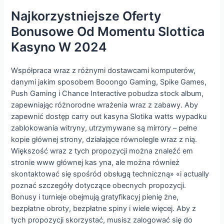
Najkorzystniejsze Oferty
Bonusowe Od Momentu Slottica
Kasyno W 2024
Współpraca wraz z różnymi dostawcami komputerów,
danymi jakim sposobem Booongo Gaming, Spike Games,
Push Gaming i Chance Interactive pobudza stock album,
zapewniając różnorodne wrażenia wraz z zabawy. Aby
zapewnić dostęp carry out kasyna Slotika watts wypadku
zablokowania witryny, utrzymywane są mirrory – pełne
kopie głównej strony, działające równolegle wraz z nią.
Większość wraz z tych propozycji można znaleźć em
stronie www głównej kas yna, ale można również
skontaktować się spośród obsługą techniczną» «i actually
poznać szczegóły dotyczące obecnych propozycji.
Bonusy i turnieje obejmują gratyfikacyj pienię żne,
bezpłatne obroty, bezpłatne spiny i wiele więcej. Aby z
tych propozycji skorzystać, musisz zalogować się do