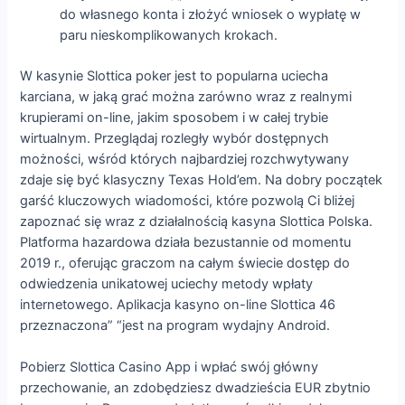
do własnego konta i złożyć wniosek o wypłatę w
paru nieskomplikowanych krokach.
W kasynie Slottica poker jest to popularna uciecha
karciana, w jaką grać można zarówno wraz z realnymi
krupierami on-line, jakim sposobem i w całej trybie
wirtualnym. Przeglądaj rozległy wybór dostępnych
możności, wśród których najbardziej rozchwytywany
zdaje się być klasyczny Texas Hold’em. Na dobry początek
garść kluczowych wiadomości, które pozwolą Ci bliżej
zapoznać się wraz z działalnością kasyna Slottica Polska.
Platforma hazardowa działa bezustannie od momentu
2019 r., oferując graczom na całym świecie dostęp do
odwiedzenia unikatowej uciechy metody wpłaty
internetowego. Aplikacja kasyno on-line Slottica 46
przeznaczona” “jest na program wydajny Android.
Pobierz Slottica Casino App i wpłać swój główny
przechowanie, an zdobędziesz dwadzieścia EUR zbytnio