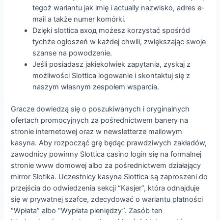
tegoż wariantu jak imię i actually nazwisko, adres e-
mail a także numer komórki.
Dzięki slottica вход możesz korzystać spośród
tychże ogłoszeń w każdej chwili, zwiększając swoje
szanse na powodzenie.
Jeśli posiadasz jakiekolwiek zapytania, zyskaj z
możliwości Slottica logowanie i skontaktuj się z
naszym własnym zespołem wsparcia.
Gracze dowiedzą się o poszukiwanych i oryginalnych
ofertach promocyjnych za pośrednictwem banery na
stronie internetowej oraz w newsletterze mailowym
kasyna. Aby rozpocząć grę będąc prawdziwych zakładów,
zawodnicy powinny Slottica casino login się na formalnej
stronie www domowej albo za pośrednictwem działający
mirror Slotika. Uczestnicy kasyna Slottica są zaproszeni do
przejścia do odwiedzenia sekcji “Kasjer”, która odnajduje
się w prywatnej szafce, zdecydować o wariantu płatności
“Wpłata” albo “Wypłata pieniędzy”. Zasób ten