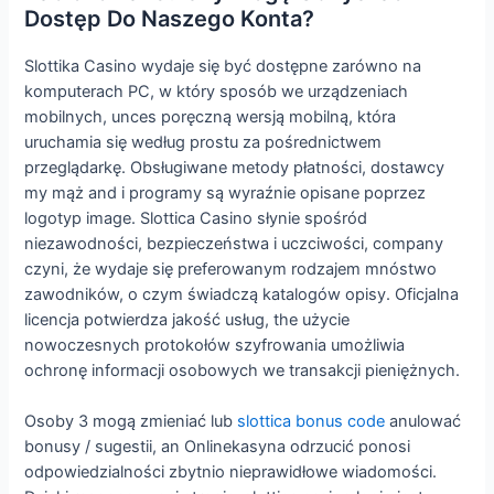
Dostęp Do Naszego Konta?
Slottika Casino wydaje się być dostępne zarówno na
komputerach PC, w który sposób we urządzeniach
mobilnych, unces poręczną wersją mobilną, która
uruchamia się według prostu za pośrednictwem
przeglądarkę. Obsługiwane metody płatności, dostawcy
my mąż and i programy są wyraźnie opisane poprzez
logotyp image. Slottica Casino słynie spośród
niezawodności, bezpieczeństwa i uczciwości, company
czyni, że wydaje się preferowanym rodzajem mnóstwo
zawodników, o czym świadczą katalogów opisy. Oficjalna
licencja potwierdza jakość usług, the użycie
nowoczesnych protokołów szyfrowania umożliwia
ochronę informacji osobowych we transakcji pieniężnych.
Osoby 3 mogą zmieniać lub
slottica bonus code
anulować
bonusy / sugestii, an Onlinekasyna odrzucić ponosi
odpowiedzialności zbytnio nieprawidłowe wiadomości.