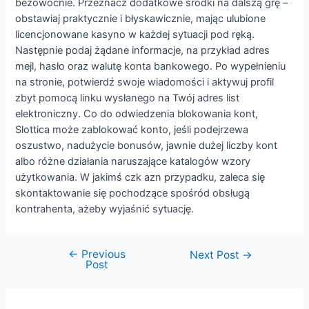
bezowocnie. Przeznacz dodatkowe środki na dalszą grę –
obstawiaj praktycznie i błyskawicznie, mając ulubione
licencjonowane kasyno w każdej sytuacji pod ręką.
Następnie podaj żądane informacje, na przykład adres
mejl, hasło oraz walutę konta bankowego. Po wypełnieniu
na stronie, potwierdź swoje wiadomości i aktywuj profil
zbyt pomocą linku wysłanego na Twój adres list
elektroniczny. Co do odwiedzenia blokowania kont,
Slottica może zablokować konto, jeśli podejrzewa
oszustwo, nadużycie bonusów, jawnie dużej liczby kont
albo różne działania naruszające katalogów wzory
użytkowania. W jakimś czk azn przypadku, zaleca się
skontaktowanie się pochodzące spośród obsługą
kontrahenta, ażeby wyjaśnić sytuację.
←
Previous
Post
Next Post
→
Post
navigation