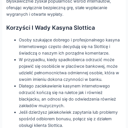
błyskawicznie zyskał popularność wśród internautów,
oferując wyłącznie bezpieczną grę, stałe wypłacanie
wygranych i otwarte wypłaty.
Korzyści I Wady Kasyna Slottica
Osoby szukające dobrego i profesjonalnego kasyna
internetowego często decydują się na Slotticę i
świadczą o naszym ich porządne komentarze.
W przypadku, kiedy spadkobierca odrzucić może
pojawić się osobiście w placówce bankowej, może
udzielić pełnomocnictwa odmiennej osobie, która w
swoim imieniu dokona czynności w banku.
Dlatego zaciekawienie kasynem internetowego
odrzucić kończą się na ruletce jak i również
blackjacku, an odnosi się do odwiedzenia również
zakładów muzycznych.
Jeśli dzierżysz jakiekolwiek zapytania lub problemy
spośród odbiorem bonusu, połącz się z działem
obsługi klienta Slottica.