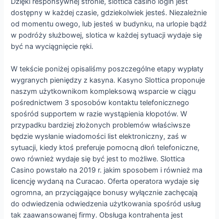
Dzięki responsywnej stronie, slottica casino login jest
dostępny w każdej czasie, gdziekolwiek jesteś. Niezależnie
od momentu owego, lub jesteś w budynku, na urlopie bądź
w podróży służbowej, slotica w każdej sytuacji wydaje się
być na wyciągnięcie ręki.
W tekście poniżej opisaliśmy poszczególne etapy wypłaty
wygranych pieniędzy z kasyna. Kasyno Slottica proponuje
naszym użytkownikom kompleksową wsparcie w ciągu
pośrednictwem 3 sposobów kontaktu telefonicznego
spośród supportem w razie wystąpienia kłopotów. W
przypadku bardziej złożonych problemów właściwsze
będzie wysłanie wiadomości list elektroniczny, zaś w
sytuacji, kiedy ktoś preferuje pomocną dłoń telefoniczne,
owo również wydaje się być jest to możliwe. Slottica
Casino powstało na 2019 r. jakim sposobem i również ma
licencję wydaną na Curacao. Oferta operatora wydaje się
ogromna, an przyciągające bonusy wyłącznie zachęcają
do odwiedzenia odwiedzenia użytkowania spośród usług
tak zaawansowanej firmy. Obsługa kontrahenta jest