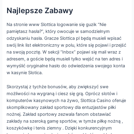
Najlepsze Zabawy
Na stronie www Slottica logowanie się guzik “Nie
pamiętasz hasła?”, który owocuje w samodzielnym
odzyskaniu hasła. Gracze Slottica pl będą musieli wpisać
swój link list elektroniczny w polu, które się pojawi i przejść
na swoją pocztę. W sekcji “Inbox” pojawi się mail wraz z
adresem, a goście będą musieli tylko wejść na ten adres i
wymyślić oryginalne hasło do odwiedzenia swojego konta
w kasynie Slotica.
Skorzystaj z tychże bonusów, aby zwiększyć swe
możliwości na wygraną i ciesz się grą. Oprócz slotów i
komputerów kasynowych na żywo, Slottica Casino oferuje
skomplikowany zakład sportowy dla entuzjastów piłki
nożnej. Zakład sportowy zezwala fanom obstawiać
zakłady na szeroką gamę sportów, w tymże piłkę nożną ,
koszykówkę i tenis ziemny . Dzięki konkurencyjnym