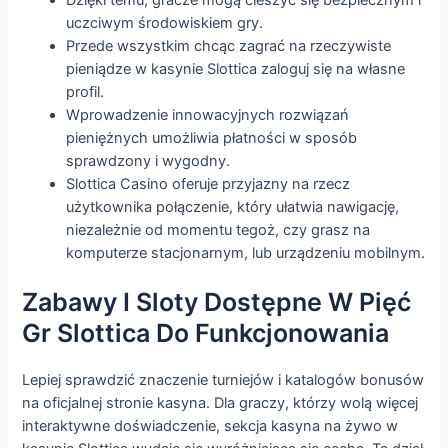
Dzięki temu, gracze mogą cieszyć się bezpiecznym i
uczciwym środowiskiem gry.
Przede wszystkim chcąc zagrać na rzeczywiste
pieniądze w kasynie Slottica zaloguj się na własne
profil.
Wprowadzenie innowacyjnych rozwiązań
pieniężnych umożliwia płatności w sposób
sprawdzony i wygodny.
Slottica Casino oferuje przyjazny na rzecz
użytkownika połączenie, który ułatwia nawigację,
niezależnie od momentu tegoż, czy grasz na
komputerze stacjonarnym, lub urządzeniu mobilnym.
Zabawy I Sloty Dostępne W Pięć
Gr Slottica Do Funkcjonowania
Lepiej sprawdzić znaczenie turniejów i katalogów bonusów
na oficjalnej stronie kasyna. Dla graczy, którzy wolą więcej
interaktywne doświadczenie, sekcja kasyna na żywo w