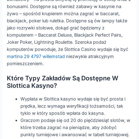
bonusami. Dostępne są również zabawy w kasynie na
żywo – spośród krupierem można zagrać w baccarat,
blackjack, poker lub ruletka. Dostępne są ów lampy także
jako rozrywki stołowe, dokąd grać będziemy z
komputerem – Baccarat Deluxe, Blackjack Perfect Pairs,
Joker Poker, Lightning Roulette. Szeroka podaż
komputerów powoduje, że Slottica Casino wydaje się być
martina 29 4797 willemstad
niezwykle atrakcyjnym
pomieszczeniem.
Które Typy Zakładów Są Dostępne W
Slottica Kasyno?
Wypłata w Slottica kasyno wydaje się być prosta i
prędka, lecz wymaga weryfikacji tożsamości, tak
tyklo w który sposób wpłata do kasyna.
Graczom podaje się od 20 do pięćdziesiąt slotów, w
które trzeba zagrać na pieniądze, aby zdobyć
punkty turniejowe i awansować w tabeli turniejowej.