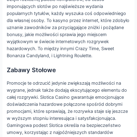
imponujących slotów po najświeższe wydania
popularnych tytułów, każdy wyszuka coś odpowiedniego
dla własnej osoby. To kasyno przez internet, które zdobyło
uznanie zawodników za przyciągające zniżki i pożądane
bonusy, jakie możliwości sprawia jego miejscem
wyjątkowym w świecie internetowych rozgrywek
hazardowych. To między innymi Crazy Time, Sweet
Bonanza Candyland, i Lightning Roulette.
Zabawy Stołowe
Promocje te odrzucić jedynie zwiększają możliwości na
wygrane, jednak także dodają ekscytującego elementu do
całej rozgrywki. Slotica Casino gwarantuje emocjonujące
doświadczenia hazardowe połączone spośród dobrymi
promocjami, które sprawiają, że rozrywka staje się jeszcze
w wyższym stopniu interesująca i satysfakcjonująca.
Gamingowa podest Slotica określa na bezpieczeństwo
umowy, korzystając z najpóźniejszych standardów