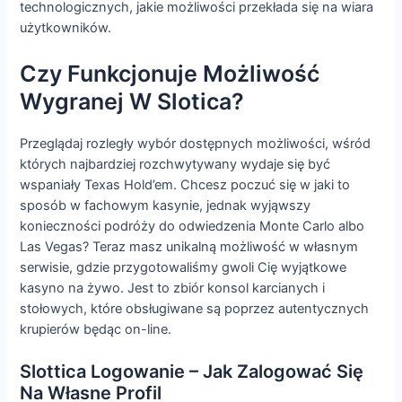
technologicznych, jakie możliwości przekłada się na wiara
użytkowników.
Czy Funkcjonuje Możliwość
Wygranej W Slotica?
Przeglądaj rozległy wybór dostępnych możliwości, wśród
których najbardziej rozchwytywany wydaje się być
wspaniały Texas Hold’em. Chcesz poczuć się w jaki to
sposób w fachowym kasynie, jednak wyjąwszy
konieczności podróży do odwiedzenia Monte Carlo albo
Las Vegas? Teraz masz unikalną możliwość w własnym
serwisie, gdzie przygotowaliśmy gwoli Cię wyjątkowe
kasyno na żywo. Jest to zbiór konsol karcianych i
stołowych, które obsługiwane są poprzez autentycznych
krupierów będąc on-line.
Slottica Logowanie – Jak Zalogować Się
Na Własne Profil