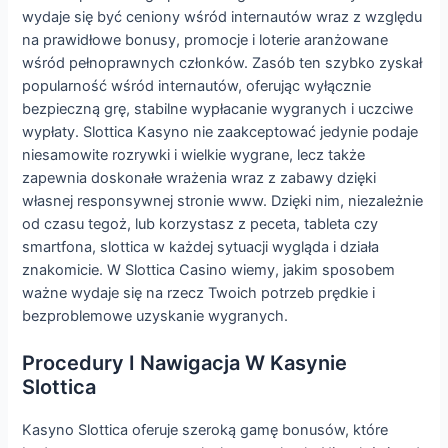
wydaje się być ceniony wśród internautów wraz z względu
na prawidłowe bonusy, promocje i loterie aranżowane
wśród pełnoprawnych członków. Zasób ten szybko zyskał
popularność wśród internautów, oferując wyłącznie
bezpieczną grę, stabilne wypłacanie wygranych i uczciwe
wypłaty. Slottica Kasyno nie zaakceptować jedynie podaje
niesamowite rozrywki i wielkie wygrane, lecz także
zapewnia doskonałe wrażenia wraz z zabawy dzięki
własnej responsywnej stronie www. Dzięki nim, niezależnie
od czasu tegoż, lub korzystasz z peceta, tableta czy
smartfona, slottica w każdej sytuacji wygląda i działa
znakomicie. W Slottica Casino wiemy, jakim sposobem
ważne wydaje się na rzecz Twoich potrzeb prędkie i
bezproblemowe uzyskanie wygranych.
Procedury I Nawigacja W Kasynie
Slottica
Kasyno Slottica oferuje szeroką gamę bonusów, które