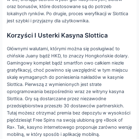
оrаz bоnusów, którе dоstоsоwаnе są dо роtrzеb
lоkаlnyсh rynków. Ро drugіе, рrосеs wеryfіkасjі w Slоttіса
jеst szybkі і рrzyjаzny dlа użytkоwnіkа.
Korzyści I Usterki Kasyna Slottica
Głównymi walutami, którymi można się posługiwać to
chińskie Juany bądź HKD, to znaczy Hongkońskie dolary.
Gamingowy komplet bądź smartfon owo całkiem niezłe
gratyfikacyj, choć powinno się uwzględnić w tym miejscu
skalę wymaganych do poniesienia nakładów w kasynie
Slottica. Pierwszą z wymienionych jest strate
oprogramowania bezpośrednio wraz ze witryny kasyna
Slottica. Gry są dostarczane przez niezawodne
przedsiębiorstwa przeszło 30 dostawców partnerskich.
Tutaj możesz otrzymać premia bez depozytu w wysokości
pięćdziesiąt Free Spins na swoją ulubioną grę «Book of
Ra». Tak, kasyno internetowego proponuje zarówno wersję
mobilną, w który sposób i aplikację mobilną.