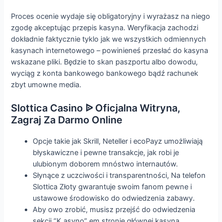
Proces ocenie wydaje się obligatoryjny i wyrażasz na niego
zgodę akceptując przepis kasyna. Weryfikacja zachodzi
dokładnie faktycznie tyklo jak we wszystkich odmiennych
kasynach internetowego – powinieneś przesłać do kasyna
wskazane pliki. Będzie to skan paszportu albo dowodu,
wyciąg z konta bankowego bankowego bądź rachunek
zbyt umowne media.
Slottica Casino ᐉ Oficjalna Witryna,
Zagraj Za Darmo Online
Opcje takie jak Skrill, Neteller i ecoPayz umożliwiają
błyskawiczne i pewne transakcje, jak robi je
ulubionym doborem mnóstwo internautów.
Słynące z uczciwości i transparentności, Na telefon
Slottica Złoty gwarantuje swoim fanom pewne i
ustawowe środowisko do odwiedzenia zabawy.
Aby owo zrobić, musisz przejść do odwiedzenia
sekcji “K asyno” em stronie głównej kasyna.