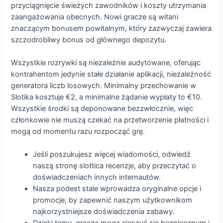
przyciągnięcie świeżych zawodników i koszty utrzymania
zaangażowania obecnych. Nowi gracze są witani
znaczącym bonusem powitalnym, który zazwyczaj zawiera
szczodrobliwy bonus od głównego depozytu.
Wszystkie rozrywki są niezależnie audytowane, oferując
kontrahentom jedynie stałe działanie aplikacji, niezależność
generatora liczb losowych. Minimalny przechowanie w
Slotika kosztuje €2, a minimalne żądanie wypłaty to €10.
Wszystkie środki są deponowane bezzwłocznie, więc
członkowie nie muszą czekać na przetworzenie płatności i
mogą od momentu razu rozpocząć grę.
Jeśli poszukujesz więcej wiadomości, odwiedź
naszą stronę slottica recenzje, aby przeczytać o
doświadczeniach innych internautów.
Nasza podest stale wprowadza oryginalne opcje i
promocje, by zapewnić naszym użytkownikom
najkorzystniejsze doświadczenia zabawy.