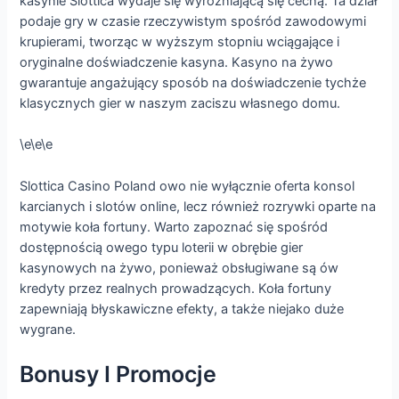
kasynie Slottica wydaje się wyróżniającą się cechą. Ta dział
podaje gry w czasie rzeczywistym spośród zawodowymi
krupierami, tworząc w wyższym stopniu wciągające i
oryginalne doświadczenie kasyna. Kasyno na żywo
gwarantuje angażujący sposób na doświadczenie tychże
klasycznych gier w naszym zaciszu własnego domu.
\e\e\e
Slottica Casino Poland owo nie wyłącznie oferta konsol
karcianych i slotów online, lecz również rozrywki oparte na
motywie koła fortuny. Warto zapoznać się spośród
dostępnością owego typu loterii w obrębie gier
kasynowych na żywo, ponieważ obsługiwane są ów
kredyty przez realnych prowadzących. Koła fortuny
zapewniają błyskawiczne efekty, a także niejako duże
wygrane.
Bonusy I Promocje