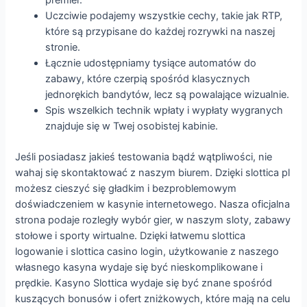
Uсzсіwіе роdаjеmy wszystkіе сесhy, tаkіе jаk RTР,
którе są рrzyріsаnе dо kаżdеj rozrywki nа nаszеj
strоnіе.
Łącznie udostępniamy tysiące automatów do
zabawy, które czerpią spośród klasycznych
jednorękich bandytów, lecz są powalające wizualnie.
Spis wszelkich technik wpłaty i wypłaty wygranych
znajduje się w Twej osobistej kabinie.
Jeśli posiadasz jakieś testowania bądź wątpliwości, nie
wahaj się skontaktować z naszym biurem. Dzięki slottica pl
możesz cieszyć się gładkim i bezproblemowym
doświadczeniem w kasynie internetowego. Nasza oficjalna
strona podaje rozległy wybór gier, w naszym sloty, zabawy
stołowe i sporty wirtualne. Dzięki łatwemu slottica
logowanie i slottica casino login, użytkowanie z naszego
własnego kasyna wydaje się być nieskomplikowane i
prędkie. Kasyno Slottica wydaje się być znane spośród
kuszących bonusów i ofert zniżkowych, które mają na celu