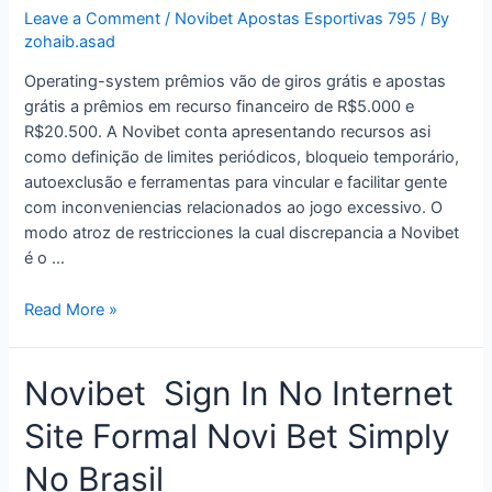
Leave a Comment
/
Novibet Apostas Esportivas 795
/ By
zohaib.asad
Operating-system prêmios vão de giros grátis e apostas
grátis a prêmios em recurso financeiro de R$5.000 e
R$20.500. A Novibet conta apresentando recursos asi
como definição de limites periódicos, bloqueio temporário,
autoexclusão e ferramentas para vincular e facilitar gente
com inconveniencias relacionados ao jogo excessivo. O
modo atroz de restricciones la cual discrepancia a Novibet
é o …
Novibet
Read More »
Conheça
El
Novibet ️ Sign In No Internet
Online
Casino
Site Formal Novi Bet Simply
On-
line
No Brasil
E